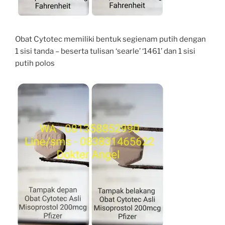
Obat Cytotec memiliki bentuk segienam putih dengan
1 sisi tanda – beserta tulisan ‘searle’ ‘1461’ dan 1 sisi
putih polos