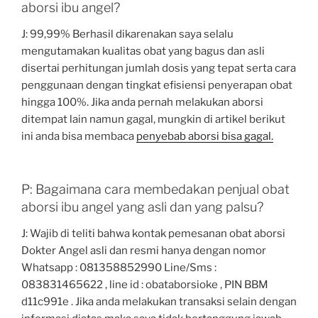
aborsi ibu angel?
J: 99,99% Berhasil dikarenakan saya selalu
mengutamakan kualitas obat yang bagus dan asli
disertai perhitungan jumlah dosis yang tepat serta cara
penggunaan dengan tingkat efisiensi penyerapan obat
hingga 100%. Jika anda pernah melakukan aborsi
ditempat lain namun gagal, mungkin di artikel berikut
ini anda bisa membaca
penyebab aborsi bisa gagal.
P: Bagaimana cara membedakan penjual obat
aborsi ibu angel yang asli dan yang palsu?
J: Wajib di teliti bahwa kontak pemesanan obat aborsi
Dokter Angel asli dan resmi hanya dengan nomor
Whatsapp : 081358852990 Line/Sms :
083831465622 , line id : obataborsioke , PIN BBM
d11c991e . Jika anda melakukan transaksi selain dengan