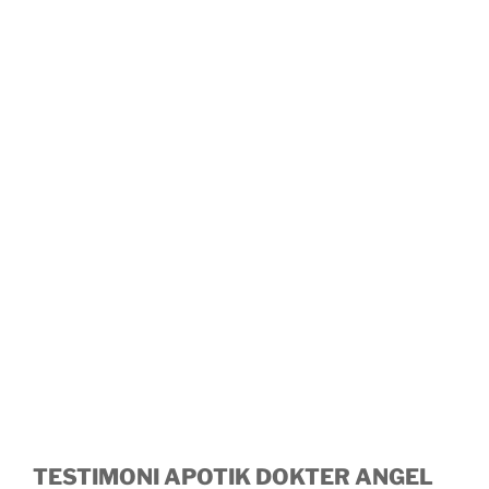
TESTIMONI APOTIK DOKTER ANGEL