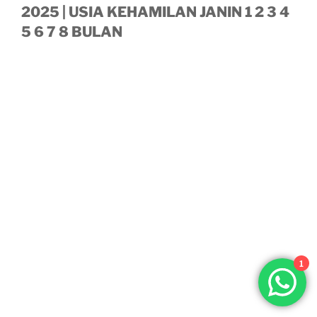
2025 | USIA KEHAMILAN JANIN 1 2 3 4
5 6 7 8 BULAN
1