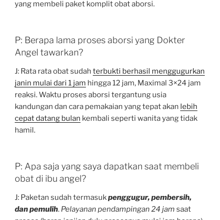
yang membeli paket komplit obat aborsi.
P: Berapa lama proses aborsi yang Dokter
Angel tawarkan?
J: Rata rata obat sudah
terbukti berhasil menggugurkan
janin mulai dari 1 jam
hingga 12 jam, Maximal 3×24 jam
reaksi. Waktu proses aborsi tergantung usia
kandungan dan cara pemakaian yang tepat akan
lebih
cepat datang bulan
kembali seperti wanita yang tidak
hamil.
P: Apa saja yang saya dapatkan saat membeli
obat di ibu angel?
J: Paketan sudah termasuk
penggugur, pembersih,
dan pemulih
.
Pelayanan pendampingan 24 jam
saat