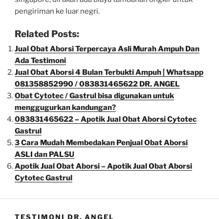
pengiriman ke luar negri.
Related Posts:
Jual Obat Aborsi Terpercaya Asli Murah Ampuh Dan
Ada Testimoni
Jual Obat Aborsi 4 Bulan Terbukti Ampuh | Whatsapp
081358852990 / 083831465622 DR. ANGEL
Obat Cytotec / Gastrul bisa digunakan untuk
menggugurkan kandungan?
083831465622 – Apotik Jual Obat Aborsi Cytotec
Gastrul
3 Cara Mudah Membedakan Penjual Obat Aborsi
ASLI dan PALSU
Apotik Jual Obat Aborsi – Apotik Jual Obat Aborsi
Cytotec Gastrul
TESTIMONI DR. ANGEL