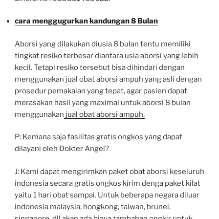
cara menggugurkan kandungan 8 Bulan
Aborsi yang dilakukan diusia 8 bulan tentu memiliki
tingkat resiko terbesar diantara usia aborsi yang lebih
kecil. Tetapi resiko tersebut bisa dihindari dengan
menggunakan jual obat aborsi ampuh yang asli dengan
prosedur pemakaian yang tepat, agar pasien dapat
merasakan hasil yang maximal untuk aborsi 8 bulan
menggunakan
jual obat aborsi ampuh.
P: Kemana saja fasilitas gratis ongkos yang dapat
dilayani oleh Dokter Angel?
J: Kami dapat mengirimkan paket obat aborsi keseluruh
indonesia secara gratis ongkos kirim denga paket kilat
yaitu 1 hari obat sampai. Untuk beberapa negara diluar
indonesia malaysia, hongkong, taiwan, brunei,
singapore, dll akan ada biaya tambahan ongkir untuk