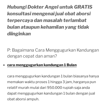
Hubungi Dokter Angel untuk GRATIS
konsultasi mengenai jual obat aborsi
terpercaya dan masalah terlambat
bulan ataupun kehamilan yang tidak
diinginkan
P: Bagaimana Cara Menggugurkan Kandungan
dengan cepat dan aman?
cara menggugurkan kandungan 1 Bulan
cara menggugurkan kandungan 1 bulan biasanya hanya
memakan waktu proses 1 hingga 3 jam, harganya pun
relatif murah mulai dari 950.000 rupiah saja anda
dapat menggugurkan kandungan 1 bulan dengan jual
obat aborsi ampuh.