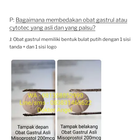
P:
Bagaimana membedakan obat gastrul atau
cytotec yang asli dan yang palsu?
J: Obat gastrul memiliki bentuk bulat putih dengan 1 sisi
tanda + dan 1 sisi logo