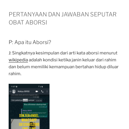
PERTANYAAN DAN JAWABAN SEPUTAR
OBAT ABORSI
P: Apa itu Aborsi?
J: Singkatnya kesimpulan dari arti kata aborsi menurut
wikipedia
adalah kondisi ketika janin keluar dari rahim
dan belum memiliki kemampuan bertahan hidup diluar
rahim.