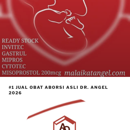
#1 JUAL OBAT ABORSI ASLI DR. ANGEL
2026