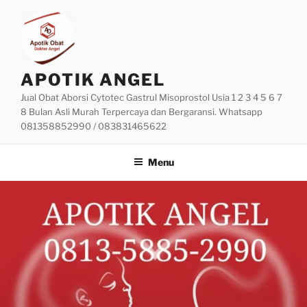
Skip
to
content
APOTIK ANGEL
Jual Obat Aborsi Cytotec Gastrul Misoprostol Usia 1 2 3 4 5 6 7
8 Bulan Asli Murah Terpercaya dan Bergaransi. Whatsapp
081358852990 / 083831465622
Menu