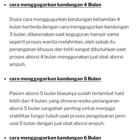
cara menggugurkan kandungan 4 Bulan
Dosis cara menggugurkan kandungan kehamilan 4
bulan berbeda dengan cara menggugurkan kandungan
3 bulan. dikarenakan saat keguguran hampir sama
seperti proses wanita melahirkan, oleh sebab itu
penanganan khusus dan teliti sangat dibutuhkan saat
proses aborsi 4 bulan menggunakan jual obat aborsi
ampuh.
cara menggugurkan kandungan 5 Bulan
Pasien aborsi 5 bulan biasanya sudah terlambat haid
lebih dari 4 bulan. yang dimana resiko penanganan
aborsi 5 bulan sangatlah penting untuk menjaga
stabilitas fungsi tubuh saat proses pengeluaran janin
usia 5 bulan dengan jual obat aborsi ampuh.
cara menggugurkan kandungan 6 Bulan