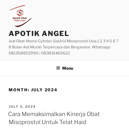
Skip
to
content
APOTIK ANGEL
Jual Obat Aborsi Cytotec Gastrul Misoprostol Usia 1 2 3 4 5 6 7
8 Bulan Asli Murah Terpercaya dan Bergaransi. Whatsapp
081358852990 / 083831465622
Menu
MONTH:
JULY 2024
POSTED
JULY 3, 2024
ON
Cara Memaksimalkan Kinerja Obat
Misoprostol Untuk Telat Haid