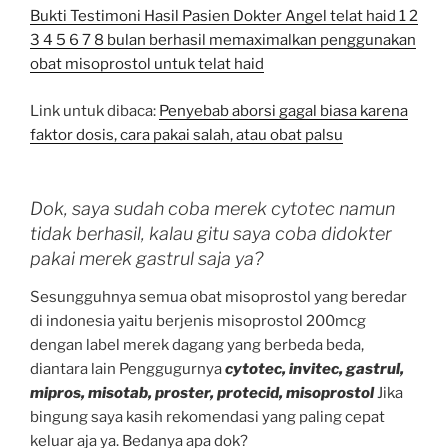
Bukti Testimoni Hasil Pasien Dokter Angel telat haid 1 2
3 4 5 6 7 8 bulan berhasil memaximalkan penggunakan
obat misoprostol untuk telat haid
Link untuk dibaca:
Penyebab aborsi gagal biasa karena
faktor dosis, cara pakai salah, atau obat palsu
Dok, saya sudah coba merek cytotec namun
tidak berhasil, kalau gitu saya coba didokter
pakai merek gastrul saja ya?
Sesungguhnya semua obat misoprostol yang beredar
di indonesia yaitu berjenis misoprostol 200mcg
dengan label merek dagang yang berbeda beda,
diantara lain Penggugurnya
cytotec, invitec, gastrul,
mipros, misotab, proster, protecid, misoprostol
Jika
bingung saya kasih rekomendasi yang paling cepat
keluar aja ya. Bedanya apa dok?