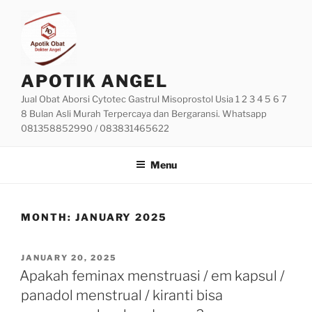
Skip
to
content
APOTIK ANGEL
Jual Obat Aborsi Cytotec Gastrul Misoprostol Usia 1 2 3 4 5 6 7
8 Bulan Asli Murah Terpercaya dan Bergaransi. Whatsapp
081358852990 / 083831465622
Menu
MONTH:
JANUARY 2025
POSTED
JANUARY 20, 2025
ON
Apakah feminax menstruasi / em kapsul /
panadol menstrual / kiranti bisa