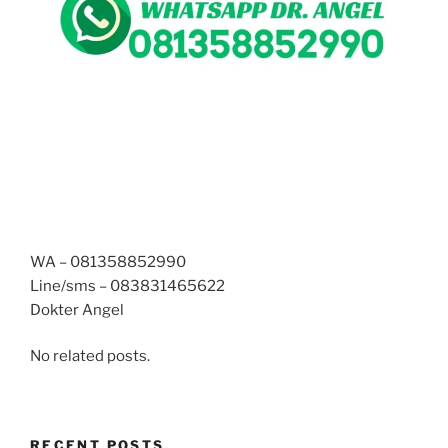
WA – 081358852990
Line/sms – 083831465622
Dokter Angel
No related posts.
RECENT POSTS