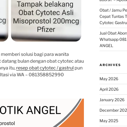
Obat / Jamu P
Cepat Tuntas T
Cytotec Gastru
Jual Obat Abor
Whatsapp 081
ANGEL
k memberi solusi bagi para wanita
 datang bulan dengan obat cytotec atau
ARCHIVES
nya itu,
resep obat cytotec / gastrul
pun
ultasi via WA – 081358852990
May 2026
April 2026
January 2026
December 20
May 2025