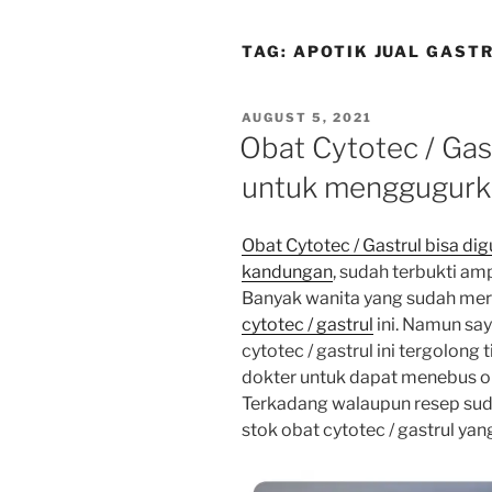
TAG:
APOTIK JUAL GAST
POSTED
AUGUST 5, 2021
ON
Obat Cytotec / Gas
untuk menggugurk
Obat Cytotec / Gastrul bisa 
kandungan
, sudah terbukti a
Banyak wanita yang sudah mer
cytotec / gastrul
ini. Namun sa
cytotec / gastrul ini tergolon
dokter untuk dapat menebus oba
Terkadang walaupun resep suda
stok obat cytotec / gastrul yan