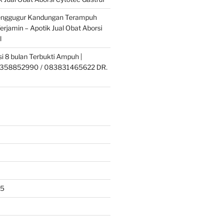
enggugur Kandungan Terampuh
erjamin – Apotik Jual Obat Aborsi
l
si 8 bulan Terbukti Ampuh |
358852990 / 083831465622 DR.
25