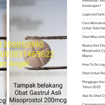
menstrual / ki
kandungan?
Legal and Safe 
Cara Memaksim
Untuk Telat Ha
Obat Miso Unt
Reaksi Dan Ef
Misoprostol, Cyt
Mipros
How To Do Legal
Obat Untuk Pe
Penggugur Ka
Tahun 2025
Apa Itu Obat C
Cara keguguran