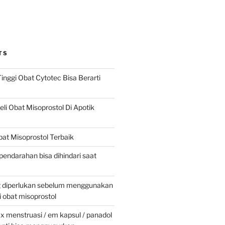
TS
inggi Obat Cytotec Bisa Berarti
i Obat Misoprostol Di Apotik
at Misoprostol Terbaik
pendarahan bisa dihindari saat
g diperlukan sebelum menggunakan
obat misoprostol
 menstruasi / em kapsul / panadol