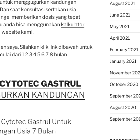
untuk menggugurkan kandungan
August 2021
 Dan saat konsultasi sertakan usia
June 2021
ngel memberikan dosis yang tepat
tau anda bisa menggunakan
kalkulator
May 2021
i website kami.
April 2021
en saya, Silahkan klik link dibawah untuk
February 2021
ulai dari 1 2 3 4 5 6 7 8 bulan
January 2021
November 20
CYTOTEC
GASTRUL
October 2020
GURKAN KANDUNGAN
September 20
August 2020
September 20
 Cytotec Gastrul Untuk
gan Usia 7 Bulan