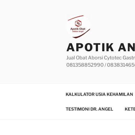
Skip
to
content
APOTIK A
Jual Obat Aborsi Cytotec Gastr
081358852990 / 08383146
KALKULATOR USIA KEHAMILAN
TESTIMONI DR. ANGEL
KET