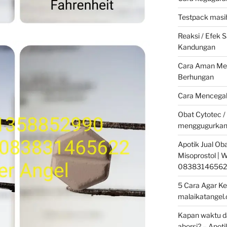
Testpack masih
Reaksi / Efek
Kandungan
Cara Aman Men
Berhungan
Cara Mencegah
Obat Cytotec /
menggugurkan
Apotik Jual Oba
Misoprostol |
08383146562
5 Cara Agar Ke
malaikatangel
Kapan waktu da
aborsi? – Apoti