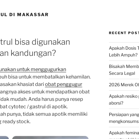
RUL DI MAKASSAR
RECENT POS
trul bisa digunakan
Apakah Dosis T
an kandungan?
Lebih Ampuh?
Bisakah Membel
digunakan untuk menggugurkan
Secara Legal
mpuh bisa untuk membatalkan kehamilan.
asakan khasiat dari
obat penggugur
2026 Merek Ob
yangnya akses untuk mendapatkan obat
Apakah resiko 
g tidak mudah. Anda harus punya resep
aborsi?
t cytotec / gastrul di apotik.
h punya, tidak semua apotik memiliki
Persiapan yan
mengkonsumsi 
g ready stock.
Apakah feminax