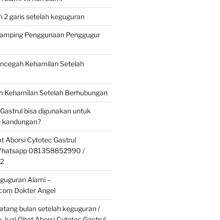
 2 garis setelah keguguran
 Samping Penggunaan Penggugur
cegah Kehamilan Setelah
 Kehamilan Setelah Berhubungan
 Gastrul bisa digunakan untuk
 kandungan?
t Aborsi Cytotec Gastrul
 Whatsapp 081358852990 /
2
guguran Alami –
.com Dokter Angel
tang bulan setelah keguguran /
k Jual Obat Aborsi Cytotec Gastrul