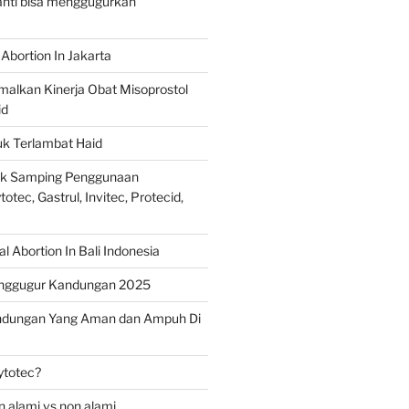
ranti bisa menggugurkan
Abortion In Jakarta
alkan Kinerja Obat Misoprostol
id
uk Terlambat Haid
ek Samping Penggunaan
otec, Gastrul, Invitec, Protecid,
 Abortion In Bali Indonesia
nggugur Kandungan 2025
ndungan Yang Aman dan Ampuh Di
ytotec?
 alami vs non alami