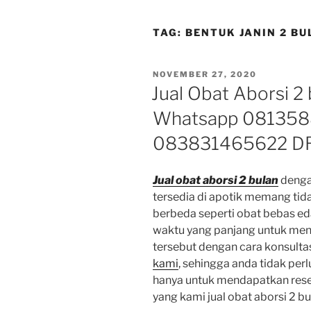
TAG:
BENTUK JANIN 2 B
POSTED
NOVEMBER 27, 2020
ON
Jual Obat Aborsi 2
Whatsapp 081358
083831465622 D
Jual obat aborsi 2 bulan
dengan
tersedia di apotik memang tid
berbeda seperti obat bebas e
waktu yang panjang untuk me
tersebut dengan cara konsultasi
kami
, sehingga anda tidak per
hanya untuk mendapatkan res
yang kami jual obat aborsi 2 bu