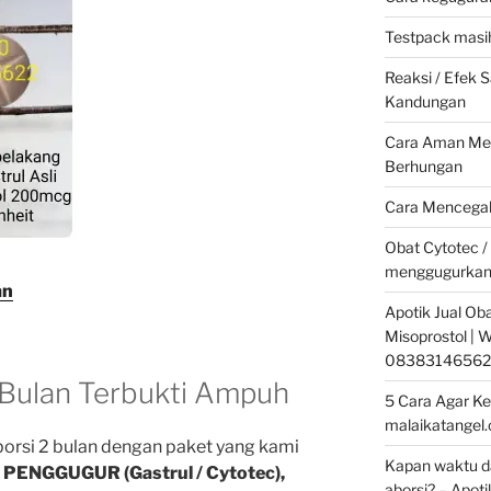
Testpack masih
Reaksi / Efek
Kandungan
Cara Aman Men
Berhungan
Cara Mencegah
Obat Cytotec /
menggugurkan
an
Apotik Jual Oba
Misoprostol |
08383146562
 Bulan Terbukti Ampuh
5 Cara Agar Ke
malaikatangel
borsi 2 bulan dengan paket yang kami
Kapan waktu da
k
PENGGUGUR (Gastrul / Cytotec),
aborsi? – Apoti