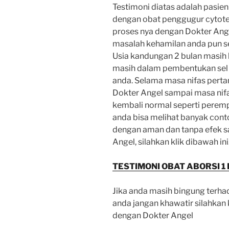
Testimoni diatas adalah pasie
dengan obat penggugur cytote
proses nya dengan Dokter Ange
masalah kehamilan anda pun se
Usia kandungan 2 bulan masih
masih dalam pembentukan sel 
anda. Selama masa nifas perta
Dokter Angel sampai masa nifa
kembali normal seperti peremp
anda bisa melihat banyak conto
dengan aman dan tanpa efek s
Angel, silahkan klik dibawah ini
TESTIMONI OBAT ABORSI 1
Jika anda masih bingung terh
anda jangan khawatir silahkan
dengan Dokter Angel