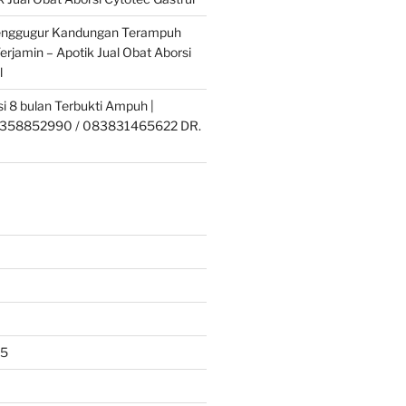
enggugur Kandungan Terampuh
erjamin – Apotik Jual Obat Aborsi
l
si 8 bulan Terbukti Ampuh |
358852990 / 083831465622 DR.
25