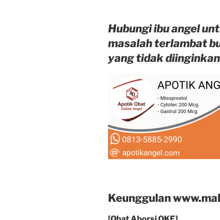
Hubungi ibu angel unt
masalah terlambat b
yang tidak diinginkan
Keunggulan www.mal
[Obat Aborsi OKE]