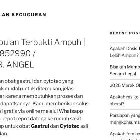
ULAN KEGUGURAN
RECENT POS
 bulan Terbukti Ampuh |
Apakah Dosis T
852990 /
Lebih Ampuh?
R. ANGEL
Bisakah Membel
Secara Legal
 obat gastrul dan cytotec yang
2026 Merek Ob
ak mudah untuk ditemukan, jelas
dar karena membutuhkan proses dan
Apakah resiko 
ndapatkannya. Kami memberikan solusi
aborsi?
 gratis via online melalui
Whatsapp
Persiapan yan
lu repot repot datang ke rumah sakit
mengkonsumsi 
ep untuk
obat
Gastrul
dan
Cytotec
asli
lan.
Apakah feminax