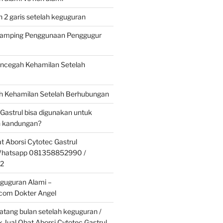
 2 garis setelah keguguran
 Samping Penggunaan Penggugur
cegah Kehamilan Setelah
 Kehamilan Setelah Berhubungan
 Gastrul bisa digunakan untuk
 kandungan?
t Aborsi Cytotec Gastrul
 Whatsapp 081358852990 /
2
guguran Alami –
.com Dokter Angel
tang bulan setelah keguguran /
k Jual Obat Aborsi Cytotec Gastrul