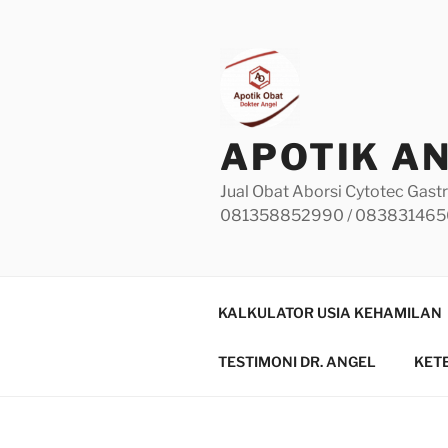
Skip
to
content
APOTIK A
Jual Obat Aborsi Cytotec Gastr
081358852990 / 08383146
KALKULATOR USIA KEHAMILAN
TESTIMONI DR. ANGEL
KET