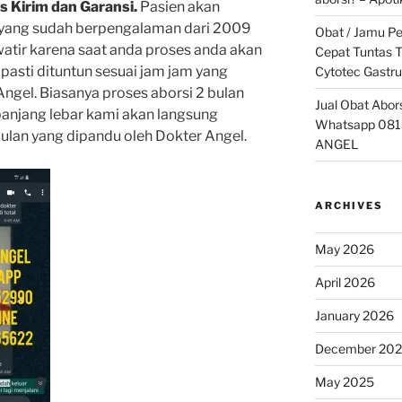
s Kirim dan Garansi.
Pasien akan
 yang sudah berpengalaman dari 2009
Obat / Jamu P
watir karena saat anda proses anda akan
Cepat Tuntas T
asti dituntun sesuai jam jam yang
Cytotec Gastru
ngel. Biasanya proses aborsi 2 bulan
Jual Obat Abor
anjang lebar kami akan langsung
Whatsapp 081
lan yang dipandu oleh Dokter Angel.
ANGEL
ARCHIVES
May 2026
April 2026
January 2026
December 20
May 2025