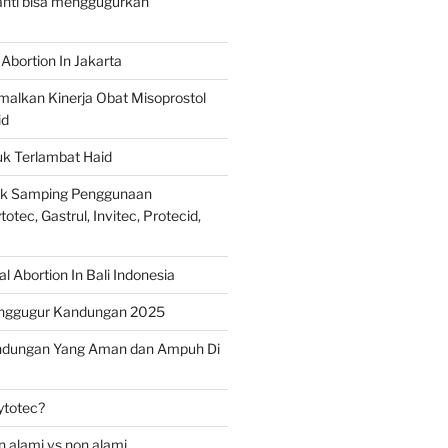
ranti bisa menggugurkan
Abortion In Jakarta
alkan Kinerja Obat Misoprostol
id
uk Terlambat Haid
ek Samping Penggunaan
otec, Gastrul, Invitec, Protecid,
 Abortion In Bali Indonesia
nggugur Kandungan 2025
ndungan Yang Aman dan Ampuh Di
ytotec?
 alami vs non alami