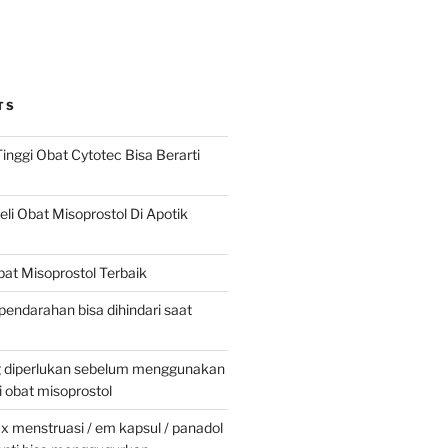
TS
inggi Obat Cytotec Bisa Berarti
i Obat Misoprostol Di Apotik
at Misoprostol Terbaik
pendarahan bisa dihindari saat
g diperlukan sebelum menggunakan
obat misoprostol
 menstruasi / em kapsul / panadol