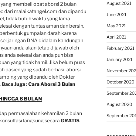
August 2021
n yang membeli obat aborsi 2 bulan
c dari malaikatangel.com dan dipandu
June 2021
l, tidak butuh waktu yang lama
May 2021
lesai dengan tuntas aman dan bersih.
 berbentuk gumpalan darah karena
April 2021
sel jaringan DNA didalam kandungan
nyaan anda akan tetap dijawab oleh
February 2021
s anda selesai dan anda pun bisa
January 2021
uan yang tidak hamil. Jika belum puas
h pasien yang sudah berhasil aborsi
November 20
amping yang dipandu oleh Dokter
October 2020
.
Baca Juga :
Cara Aborsi 3 Bulan
September 20
 HINGGA 8 BULAN
August 2020
adap permasalahan kehamilan 2 bulan
September 20
 konsultasi langsung secara
GRATIS