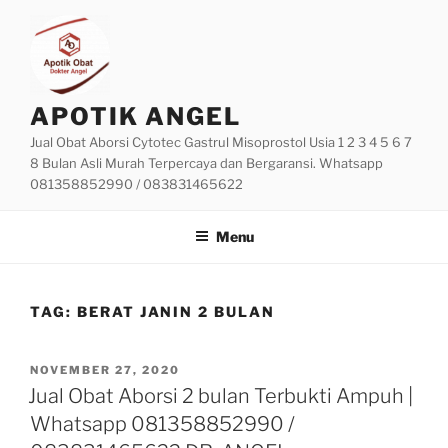
Skip
to
content
APOTIK ANGEL
Jual Obat Aborsi Cytotec Gastrul Misoprostol Usia 1 2 3 4 5 6 7
8 Bulan Asli Murah Terpercaya dan Bergaransi. Whatsapp
081358852990 / 083831465622
Menu
TAG:
BERAT JANIN 2 BULAN
POSTED
NOVEMBER 27, 2020
ON
Jual Obat Aborsi 2 bulan Terbukti Ampuh |
Whatsapp 081358852990 /