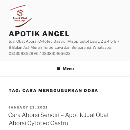
Skip
to
content
APOTIK ANGEL
Jual Obat Aborsi Cytotec Gastrul Misoprostol Usia 1 2 3 4 5 6 7
8 Bulan Asli Murah Terpercaya dan Bergaransi. Whatsapp
081358852990 / 083831465622
Menu
TAG:
CARA MENGGUGURKAN DOSA
POSTED
JANUARY 23, 2021
ON
Cara Aborsi Sendiri – Apotik Jual Obat
Aborsi Cytotec Gastrul