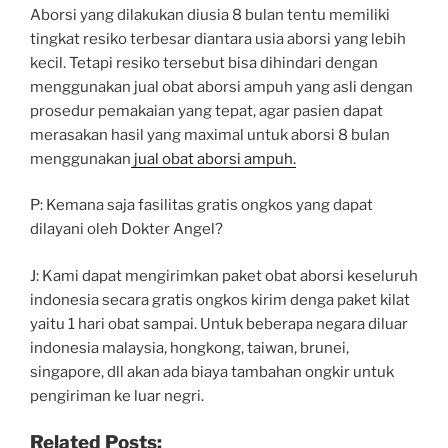
Aborsi yang dilakukan diusia 8 bulan tentu memiliki
tingkat resiko terbesar diantara usia aborsi yang lebih
kecil. Tetapi resiko tersebut bisa dihindari dengan
menggunakan jual obat aborsi ampuh yang asli dengan
prosedur pemakaian yang tepat, agar pasien dapat
merasakan hasil yang maximal untuk aborsi 8 bulan
menggunakan
jual obat aborsi ampuh.
P: Kemana saja fasilitas gratis ongkos yang dapat
dilayani oleh Dokter Angel?
J: Kami dapat mengirimkan paket obat aborsi keseluruh
indonesia secara gratis ongkos kirim denga paket kilat
yaitu 1 hari obat sampai. Untuk beberapa negara diluar
indonesia malaysia, hongkong, taiwan, brunei,
singapore, dll akan ada biaya tambahan ongkir untuk
pengiriman ke luar negri.
Related Posts: