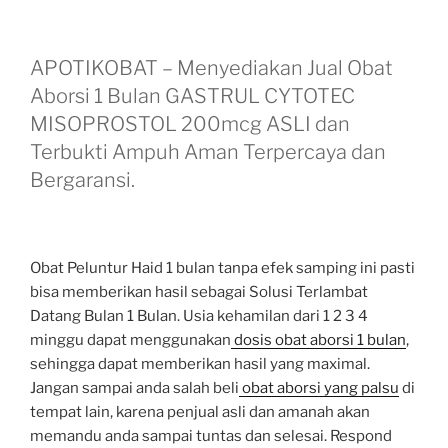
APOTIKOBAT – Menyediakan Jual Obat
Aborsi 1 Bulan GASTRUL CYTOTEC
MISOPROSTOL 200mcg ASLI dan
Terbukti Ampuh Aman Terpercaya dan
Bergaransi.
Obat Peluntur Haid 1 bulan tanpa efek samping ini pasti
bisa memberikan hasil sebagai Solusi Terlambat
Datang Bulan 1 Bulan. Usia kehamilan dari 1 2 3 4
minggu dapat menggunakan
dosis obat aborsi 1 bulan
,
sehingga dapat memberikan hasil yang maximal.
Jangan sampai anda salah beli
obat aborsi yang palsu
di
tempat lain, karena penjual asli dan amanah akan
memandu anda sampai tuntas dan selesai. Respond