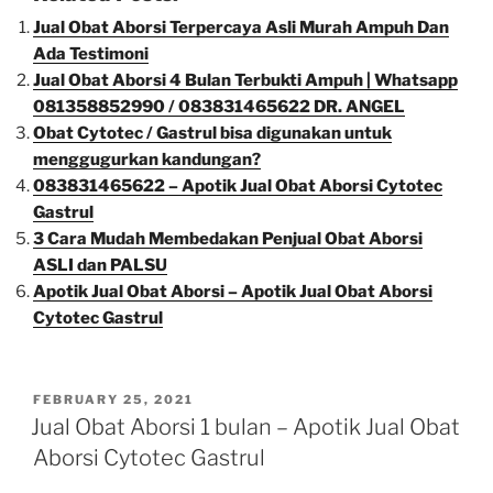
Jual Obat Aborsi Terpercaya Asli Murah Ampuh Dan
Ada Testimoni
Jual Obat Aborsi 4 Bulan Terbukti Ampuh | Whatsapp
081358852990 / 083831465622 DR. ANGEL
Obat Cytotec / Gastrul bisa digunakan untuk
menggugurkan kandungan?
083831465622 – Apotik Jual Obat Aborsi Cytotec
Gastrul
3 Cara Mudah Membedakan Penjual Obat Aborsi
ASLI dan PALSU
Apotik Jual Obat Aborsi – Apotik Jual Obat Aborsi
Cytotec Gastrul
POSTED
FEBRUARY 25, 2021
ON
Jual Obat Aborsi 1 bulan – Apotik Jual Obat
Aborsi Cytotec Gastrul