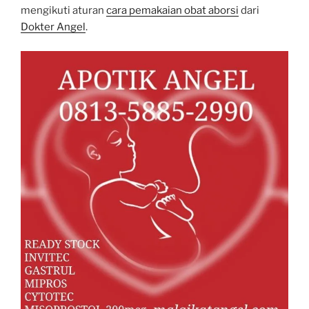
mengikuti aturan
cara pemakaian obat aborsi
dari
Dokter Angel
.