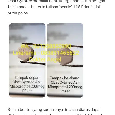
Obat Cytotec memiliki bentuk segienam putih dengan
1 sisi tanda – beserta tulisan ‘searle’ ‘1461’ dan 1 sisi
putih polos
Selain bentuk yang sudah saya rincikan diatas dapat