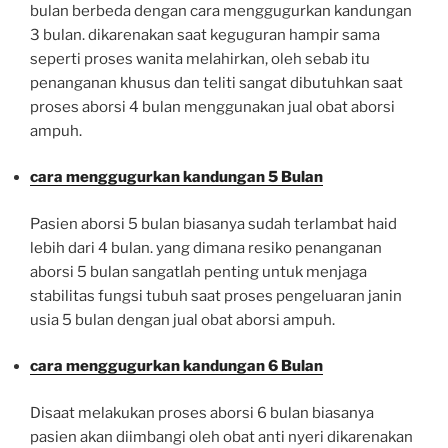
bulan berbeda dengan cara menggugurkan kandungan
3 bulan. dikarenakan saat keguguran hampir sama
seperti proses wanita melahirkan, oleh sebab itu
penanganan khusus dan teliti sangat dibutuhkan saat
proses aborsi 4 bulan menggunakan jual obat aborsi
ampuh.
cara menggugurkan kandungan 5 Bulan
Pasien aborsi 5 bulan biasanya sudah terlambat haid
lebih dari 4 bulan. yang dimana resiko penanganan
aborsi 5 bulan sangatlah penting untuk menjaga
stabilitas fungsi tubuh saat proses pengeluaran janin
usia 5 bulan dengan jual obat aborsi ampuh.
cara menggugurkan kandungan 6 Bulan
Disaat melakukan proses aborsi 6 bulan biasanya
pasien akan diimbangi oleh obat anti nyeri dikarenakan