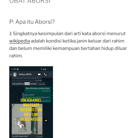
OBAT ABORSI
P: Apa itu Aborsi?
J: Singkatnya kesimpulan dari arti kata aborsi menurut
wikipedia
adalah kondisi ketika janin keluar dari rahim
dan belum memiliki kemampuan bertahan hidup diluar
rahim.