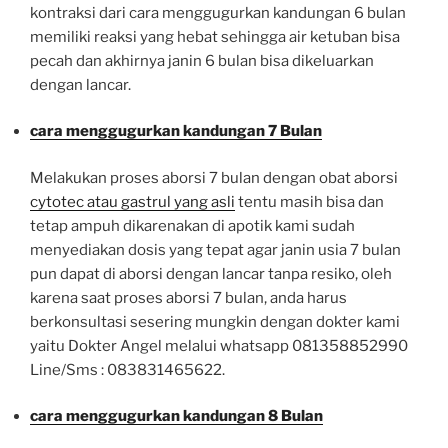
kontraksi dari cara menggugurkan kandungan 6 bulan
memiliki reaksi yang hebat sehingga air ketuban bisa
pecah dan akhirnya janin 6 bulan bisa dikeluarkan
dengan lancar.
cara menggugurkan kandungan 7 Bulan
Melakukan proses aborsi 7 bulan dengan obat aborsi
cytotec atau gastrul yang asli
tentu masih bisa dan
tetap ampuh dikarenakan di apotik kami sudah
menyediakan dosis yang tepat agar janin usia 7 bulan
pun dapat di aborsi dengan lancar tanpa resiko, oleh
karena saat proses aborsi 7 bulan, anda harus
berkonsultasi sesering mungkin dengan dokter kami
yaitu Dokter Angel melalui whatsapp 081358852990
Line/Sms : 083831465622.
cara menggugurkan kandungan 8 Bulan