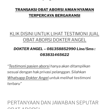
TRANSAKSI OBAT ABORSI AMAN NYAMAN
TERPERCAYA BERGARANSI
KLIK DISINI UNTUK LIHAT TESTIMONI JUAL
OBAT ABORSI DOKTER ANGEL
DOKTER ANGEL – 081358852990 Line/Sms :
083831465622
“
Testimoni pasien aborsi
hanya akan ditampilkan
sesuai dengan hak privasi pelanggan. Silahkan
Whatsapp Dokter Angel
untuk melihat testimoni
terbaru”
PERTANYAAN DAN JAWABAN SEPUTAR