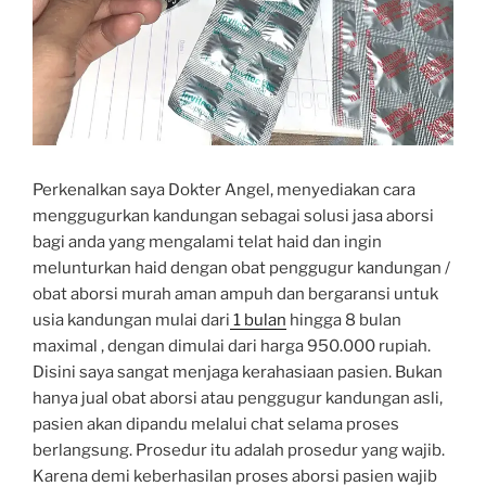
Perkenalkan saya Dokter Angel, menyediakan cara
menggugurkan kandungan sebagai solusi jasa aborsi
bagi anda yang mengalami telat haid dan ingin
melunturkan haid dengan obat penggugur kandungan /
obat aborsi murah aman ampuh dan bergaransi untuk
usia kandungan mulai dari
1 bulan
hingga 8 bulan
maximal , dengan dimulai dari harga 950.000 rupiah.
Disini saya sangat menjaga kerahasiaan pasien. Bukan
hanya jual obat aborsi atau penggugur kandungan asli,
pasien akan dipandu melalui chat selama proses
berlangsung. Prosedur itu adalah prosedur yang wajib.
Karena demi keberhasilan proses aborsi pasien wajib