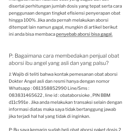
disertai perhitungan jumlah dosis yang tepat serta cara
penggunaan dengan tingkat efisiensi penyerapan obat
hingga 100%. Jika anda pernah melakukan aborsi
ditempat lain namun gagal, mungkin di artikel berikut
ini anda bisa membaca
penyebab aborsi bisa gagal.
P: Bagaimana cara membedakan penjual obat
aborsi ibu angel yang asli dan yang palsu?
J: Wajib di teliti bahwa kontak pemesanan obat aborsi
Dokter Angel asli dan resmi hanya dengan nomor
Whatsapp : 081358852990 Line/Sms :
083831465622 , line id : obataborsioke , PIN BBM
d11c991e . Jika anda melakukan transaksi selain dengan
informasi diatas maka saya tidak bertanggung jawab
jika terjadi hal hal yang tidak di inginkan.
P: Bu saya kemarin sudah beli obat aborsi paket dosis 2