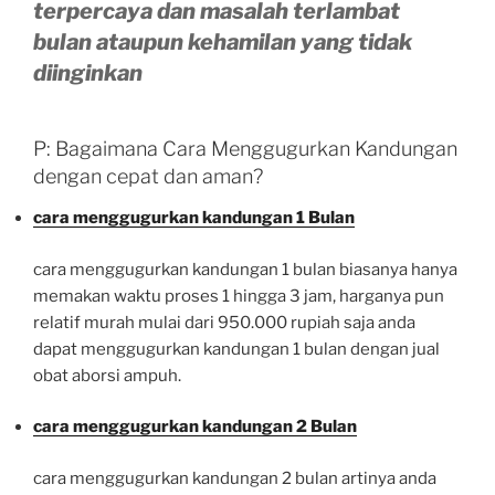
terpercaya dan masalah terlambat
bulan ataupun kehamilan yang tidak
diinginkan
P: Bagaimana Cara Menggugurkan Kandungan
dengan cepat dan aman?
cara menggugurkan kandungan 1 Bulan
cara menggugurkan kandungan 1 bulan biasanya hanya
memakan waktu proses 1 hingga 3 jam, harganya pun
relatif murah mulai dari 950.000 rupiah saja anda
dapat menggugurkan kandungan 1 bulan dengan jual
obat aborsi ampuh.
cara menggugurkan kandungan 2 Bulan
cara menggugurkan kandungan 2 bulan artinya anda