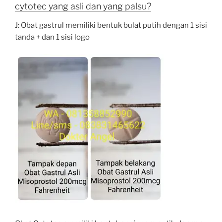
cytotec yang asli dan yang palsu?
J: Obat gastrul memiliki bentuk bulat putih dengan 1 sisi
tanda + dan 1 sisi logo