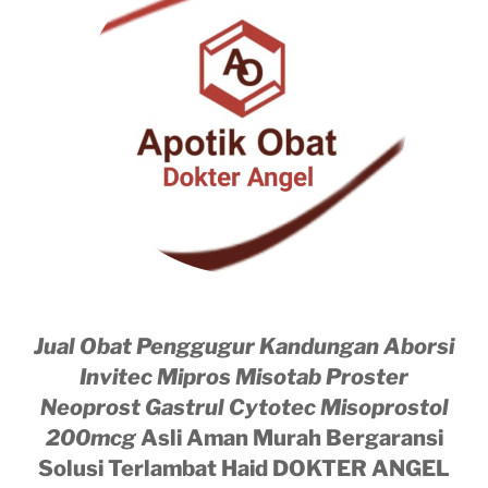
Jual Obat Penggugur Kandungan Aborsi
Invitec Mipros Misotab Proster
Neoprost Gastrul Cytotec Misoprostol
200mcg
Asli Aman Murah Bergaransi
Solusi Terlambat Haid DOKTER ANGEL