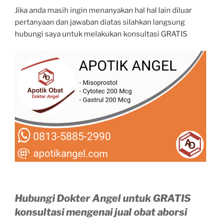
Jika anda masih ingin menanyakan hal hal lain diluar
pertanyaan dan jawaban diatas silahkan langsung
hubungi saya untuk melakukan konsultasi GRATIS
Hubungi Dokter Angel untuk GRATIS
konsultasi mengenai jual obat aborsi