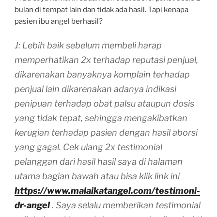
bulan di tempat lain dan tidak ada hasil. Tapi kenapa
pasien ibu angel berhasil?
J: Lebih baik sebelum membeli harap
memperhatikan 2x terhadap reputasi penjual,
dikarenakan banyaknya komplain terhadap
penjual lain dikarenakan adanya indikasi
penipuan terhadap obat palsu ataupun dosis
yang tidak tepat, sehingga mengakibatkan
kerugian terhadap pasien dengan hasil aborsi
yang gagal. Cek ulang 2x testimonial
pelanggan dari hasil hasil saya di halaman
utama bagian bawah atau bisa klik link ini
https://www.malaikatangel.com/testimoni-
dr-angel
. Saya selalu memberikan testimonial