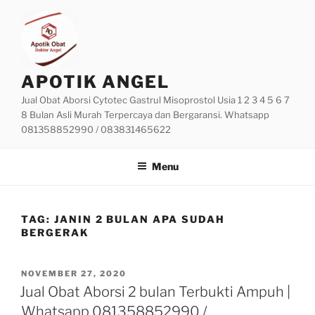
Skip
to
content
APOTIK ANGEL
Jual Obat Aborsi Cytotec Gastrul Misoprostol Usia 1 2 3 4 5 6 7
8 Bulan Asli Murah Terpercaya dan Bergaransi. Whatsapp
081358852990 / 083831465622
Menu
TAG:
JANIN 2 BULAN APA SUDAH
BERGERAK
POSTED
NOVEMBER 27, 2020
ON
Jual Obat Aborsi 2 bulan Terbukti Ampuh |
Whatsapp 081358852990 /