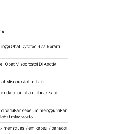
TS
inggi Obat Cytotec Bisa Berarti
i Obat Misoprostol Di Apotik
at Misoprostol Terbaik
pendarahan bisa dihindari saat
g diperlukan sebelum menggunakan
obat misoprostol
 menstruasi / em kapsul / panadol