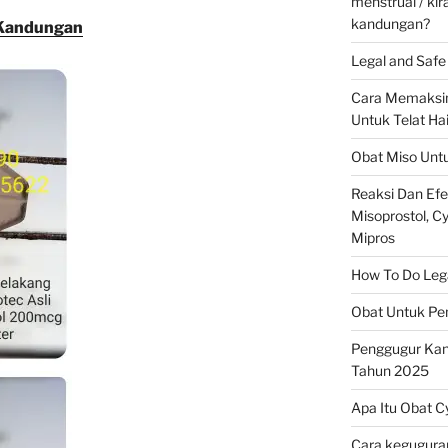
menstrual / ki
kandungan?
 Kandungan
Legal and Safe 
Cara Memaksim
Untuk Telat Ha
Obat Miso Unt
Reaksi Dan Ef
Misoprostol, Cyt
Mipros
How To Do Legal
Obat Untuk Pe
Penggugur Ka
Tahun 2025
Apa Itu Obat C
Cara keguguran