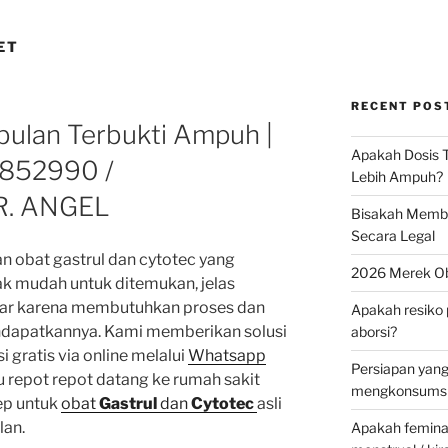
ET
RECENT POS
 bulan Terbukti Ampuh |
Apakah Dosis T
852990 /
Lebih Ampuh?
R. ANGEL
Bisakah Membel
Secara Legal
 obat gastrul dan cytotec yang
2026 Merek Ob
ak mudah untuk ditemukan, jelas
dar karena membutuhkan proses dan
Apakah resiko 
ndapatkannya. Kami memberikan solusi
aborsi?
 gratis via online melalui
Whatsapp
Persiapan yan
lu repot repot datang ke rumah sakit
mengkonsumsi 
ep untuk
obat
Gastrul
dan
Cytotec
asli
lan.
Apakah feminax