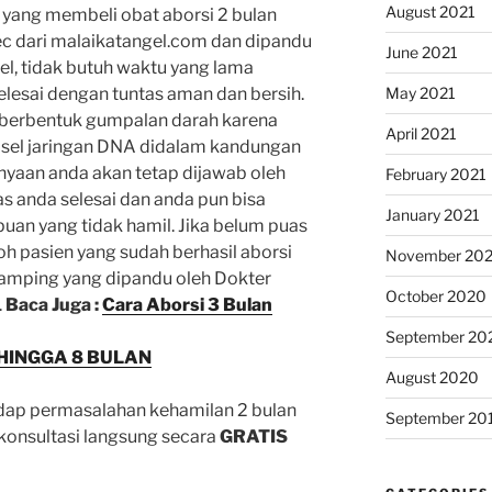
August 2021
n yang membeli obat aborsi 2 bulan
c dari malaikatangel.com dan dipandu
June 2021
l, tidak butuh waktu yang lama
May 2021
lesai dengan tuntas aman dan bersih.
 berbentuk gumpalan darah karena
April 2021
sel jaringan DNA didalam kandungan
nyaan anda akan tetap dijawab oleh
February 2021
s anda selesai dan anda pun bisa
January 2021
uan yang tidak hamil. Jika belum puas
h pasien yang sudah berhasil aborsi
November 20
amping yang dipandu oleh Dokter
October 2020
.
Baca Juga :
Cara Aborsi 3 Bulan
September 20
 HINGGA 8 BULAN
August 2020
adap permasalahan kehamilan 2 bulan
September 20
 konsultasi langsung secara
GRATIS