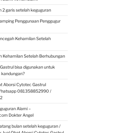
 2 garis setelah keguguran
 Samping Penggunaan Penggugur
cegah Kehamilan Setelah
 Kehamilan Setelah Berhubungan
 Gastrul bisa digunakan untuk
 kandungan?
t Aborsi Cytotec Gastrul
 Whatsapp 081358852990 /
2
guguran Alami –
.com Dokter Angel
tang bulan setelah keguguran /
k Jual Obat Aborsi Cytotec Gastrul