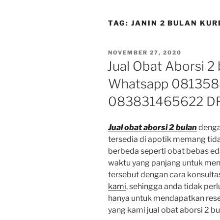
TAG:
JANIN 2 BULAN KUR
POSTED
NOVEMBER 27, 2020
ON
Jual Obat Aborsi 2
Whatsapp 081358
083831465622 D
Jual obat aborsi 2 bulan
dengan
tersedia di apotik memang tid
berbeda seperti obat bebas e
waktu yang panjang untuk me
tersebut dengan cara konsultasi
kami
, sehingga anda tidak per
hanya untuk mendapatkan res
yang kami jual obat aborsi 2 bu