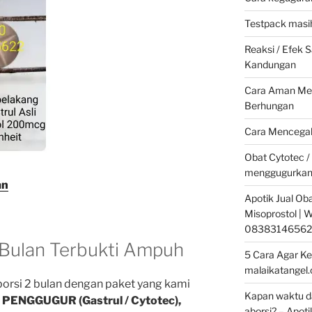
Testpack masih
Reaksi / Efek
Kandungan
Cara Aman Men
Berhungan
Cara Mencegah
Obat Cytotec /
menggugurkan
an
Apotik Jual Oba
Misoprostol |
08383146562
 Bulan Terbukti Ampuh
5 Cara Agar Ke
malaikatangel
borsi 2 bulan dengan paket yang kami
Kapan waktu da
k
PENGGUGUR (Gastrul / Cytotec),
aborsi? – Apoti