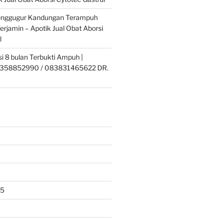
enggugur Kandungan Terampuh
erjamin – Apotik Jual Obat Aborsi
l
si 8 bulan Terbukti Ampuh |
358852990 / 083831465622 DR.
25