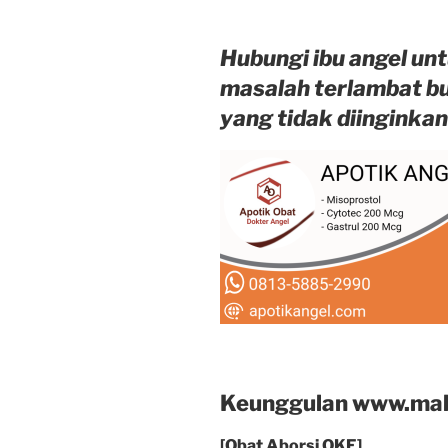
Hubungi ibu angel unt
masalah terlambat b
yang tidak diinginkan
Keunggulan www.mal
[Obat Aborsi OKE]