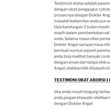
Testimoni diatas adalah pasie
dengan obat penggugur cytote
proses nya dengan Dokter Ange
masalah kehamilan anda pun se
Usia kandungan 2 bulan masih
masih dalam pembentukan sel 
anda. Selama masa nifas perta
Dokter Angel sampai masa nifa
kembali normal seperti peremp
anda bisa melihat banyak conto
dengan aman dan tanpa efek s
Angel, silahkan klik dibawah ini
TESTIMONI OBAT ABORSI 1
Jika anda masih bingung terh
anda jangan khawatir silahkan
dengan Dokter Angel