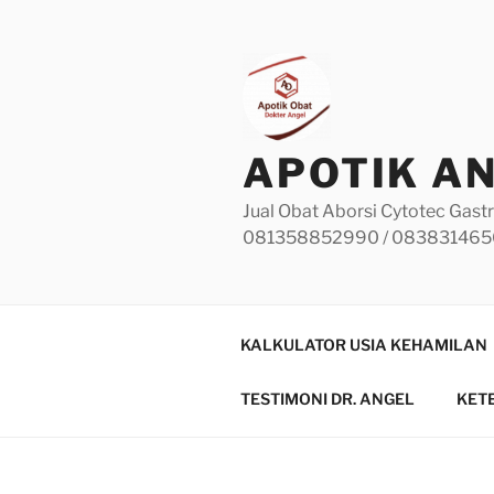
Skip
to
content
APOTIK A
Jual Obat Aborsi Cytotec Gastr
081358852990 / 08383146
KALKULATOR USIA KEHAMILAN
TESTIMONI DR. ANGEL
KET