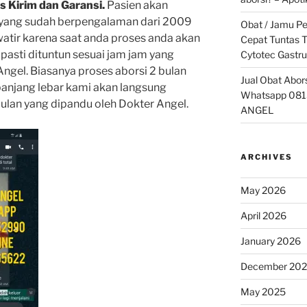
s Kirim dan Garansi.
Pasien akan
 yang sudah berpengalaman dari 2009
Obat / Jamu P
watir karena saat anda proses anda akan
Cepat Tuntas T
asti dituntun sesuai jam jam yang
Cytotec Gastru
ngel. Biasanya proses aborsi 2 bulan
Jual Obat Abor
anjang lebar kami akan langsung
Whatsapp 081
lan yang dipandu oleh Dokter Angel.
ANGEL
ARCHIVES
May 2026
April 2026
January 2026
December 20
May 2025