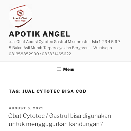
Skip
to
content
APOTIK ANGEL
Jual Obat Aborsi Cytotec Gastrul Misoprostol Usia 1 2 3 4 5 6 7
8 Bulan Asli Murah Terpercaya dan Bergaransi. Whatsapp
081358852990 / 083831465622
Menu
TAG:
JUAL CYTOTEC BISA COD
POSTED
AUGUST 5, 2021
ON
Obat Cytotec / Gastrul bisa digunakan
untuk menggugurkan kandungan?