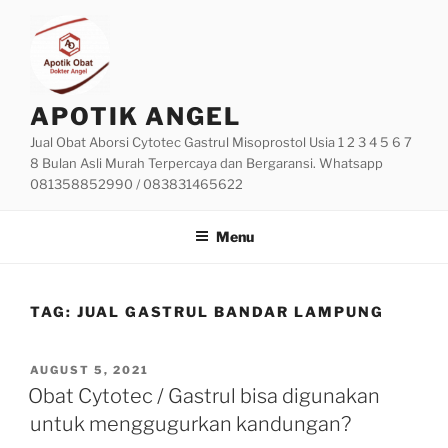
Skip
to
content
APOTIK ANGEL
Jual Obat Aborsi Cytotec Gastrul Misoprostol Usia 1 2 3 4 5 6 7
8 Bulan Asli Murah Terpercaya dan Bergaransi. Whatsapp
081358852990 / 083831465622
Menu
TAG:
JUAL GASTRUL BANDAR LAMPUNG
POSTED
AUGUST 5, 2021
ON
Obat Cytotec / Gastrul bisa digunakan
untuk menggugurkan kandungan?