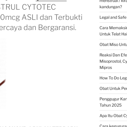
menstrual / ki
TRUL CYTOTEC
kandungan?
mcg ASLI dan Terbukti
Legal and Safe 
rcaya dan Bergaransi.
Cara Memaksim
Untuk Telat Ha
Obat Miso Unt
Reaksi Dan Ef
Misoprostol, Cyt
Mipros
How To Do Legal
Obat Untuk Pe
Penggugur Ka
Tahun 2025
Apa Itu Obat C
Cara keguguran