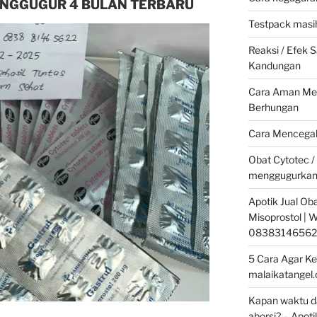
ENGGUGUR 4 BULAN TERBARU
Testpack masih
Reaksi / Efek
Kandungan
Cara Aman Men
Berhungan
Cara Mencegah
Obat Cytotec /
menggugurkan
Apotik Jual Oba
Misoprostol |
08383146562
5 Cara Agar Ke
malaikatangel
Kapan waktu da
aborsi? – Apoti