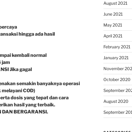
August 2021
June 2021
May 2021
ipercaya
ansaksi hingga ada hasil
April 2021
February 2021
ampai kembali normal
January 2021
4 jam
November 20
SI Jika gagal
October 2020
enakan semakin banyaknya operasi
k melayani COD)
September 20
erta dosis yang tepat dan cara
August 2020
kan hasil yang terbaik.
 DAN BERGARANSI.
September 20