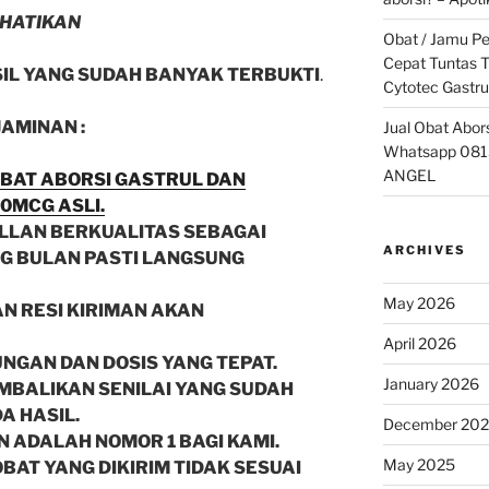
HATIKAN
Obat / Jamu P
Cepat Tuntas T
SIL YANG SUDAH BANYAK TERBUKTI
.
Cytotec Gastru
JAMINAN :
Jual Obat Abor
Whatsapp 081
ANGEL
OBAT ABORSI GASTRUL DAN
0MCG ASLI.
ULLAN BERKUALITAS SEBAGAI
ARCHIVES
G BULAN PASTI LANGSUNG
May 2026
AN RESI KIRIMAN AKAN
April 2026
NGAN DAN DOSIS YANG TEPAT.
January 2026
MBALIKAN SENILAI YANG SUDAH
A HASIL.
December 20
 ADALAH NOMOR 1 BAGI KAMI.
May 2025
OBAT YANG DIKIRIM TIDAK SESUAI