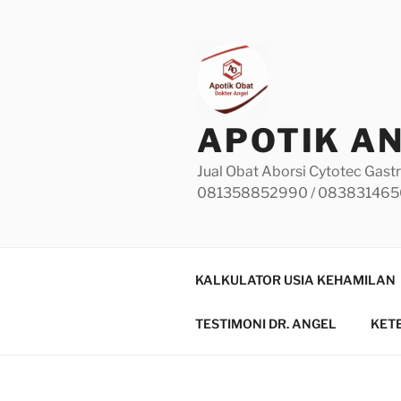
Skip
to
content
APOTIK A
Jual Obat Aborsi Cytotec Gastr
081358852990 / 08383146
KALKULATOR USIA KEHAMILAN
TESTIMONI DR. ANGEL
KET