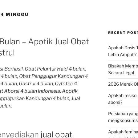
14 MINGGU
RECENT POS
Bulan – Apotik Jual Obat
Apakah Dosis T
trul
Lebih Ampuh?
Bisakah Membel
i Berhasil, Obat Peluntur Haid 4 bulan,
Secara Legal
n 4 bulan, Obat Penggugur Kandungan 4
 bulan, Gastrul 4 bulan, Cytotec 4
2026 Merek Ob
at Aborsi 4 bulan indonesia, Apotik
Apakah resiko 
enggugurkan Kandungan 4 bulan, Jual
aborsi?
 bulan.
Persiapan yan
mengkonsumsi 
Apakah feminax
nyediakan
jual obat