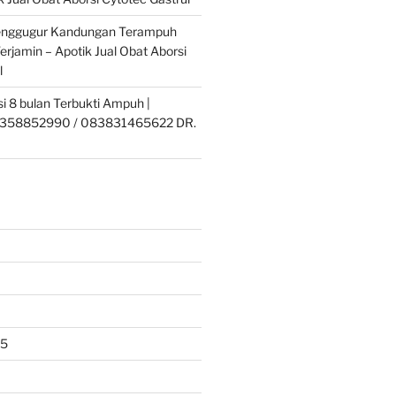
enggugur Kandungan Terampuh
erjamin – Apotik Jual Obat Aborsi
l
si 8 bulan Terbukti Ampuh |
358852990 / 083831465622 DR.
25