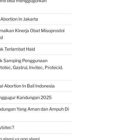
ranti bisa menggugurkan
Abortion In Jakarta
alkan Kinerja Obat Misoprostol
id
uk Terlambat Haid
ek Samping Penggunaan
otec, Gastrul, Invitec, Protecid,
 Abortion In Bali Indonesia
nggugur Kandungan 2025
ndungan Yang Aman dan Ampuh Di
ytotec?
 alami vs non alami