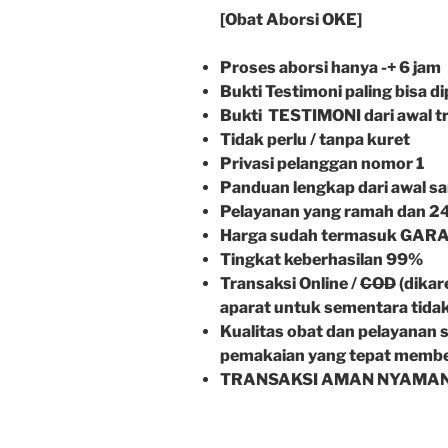
[Obat Aborsi OKE]
Proses aborsi hanya -+ 6 jam
Bukti Testimoni paling bisa d
Bukti TESTIMONI dari awal tr
Tidak perlu / tanpa kuret
Privasi pelanggan nomor 1
Panduan lengkap dari awal s
Pelayanan yang ramah dan 2
Harga sudah termasuk GARAN
Tingkat keberhasilan 99%
Transaksi Online /
COD
(dikar
aparat untuk sementara tida
Kualitas obat dan pelayanan s
pemakaian yang tepat memberi
TRANSAKSI AMAN NYAMAN