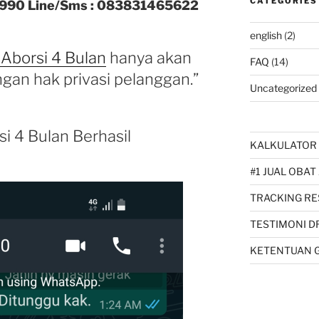
CATEGORIES
990 Line/Sms : 083831465622
english
(2)
 Aborsi 4 Bulan
hanya akan
FAQ
(14)
gan hak privasi pelanggan.”
Uncategorized
i 4 Bulan Berhasil
KALKULATOR 
#1 JUAL OBAT
TRACKING RE
TESTIMONI D
KETENTUAN 