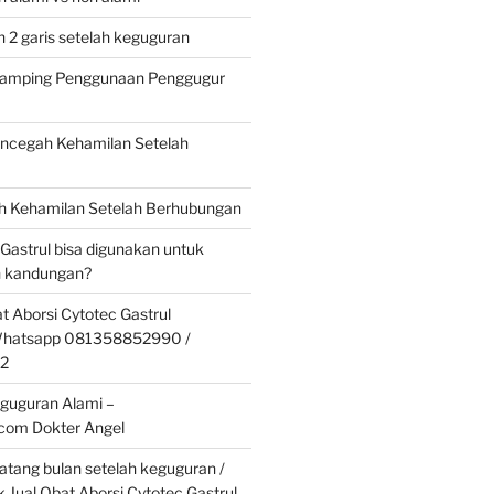
 2 garis setelah keguguran
 Samping Penggunaan Penggugur
cegah Kehamilan Setelah
 Kehamilan Setelah Berhubungan
 Gastrul bisa digunakan untuk
 kandungan?
t Aborsi Cytotec Gastrul
 Whatsapp 081358852990 /
2
guguran Alami –
.com Dokter Angel
tang bulan setelah keguguran /
k Jual Obat Aborsi Cytotec Gastrul