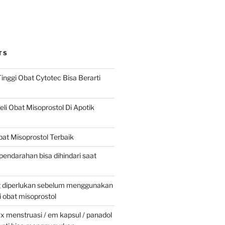
TS
inggi Obat Cytotec Bisa Berarti
i Obat Misoprostol Di Apotik
at Misoprostol Terbaik
pendarahan bisa dihindari saat
g diperlukan sebelum menggunakan
obat misoprostol
 menstruasi / em kapsul / panadol