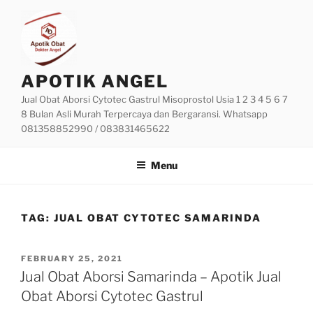
Skip
to
content
APOTIK ANGEL
Jual Obat Aborsi Cytotec Gastrul Misoprostol Usia 1 2 3 4 5 6 7
8 Bulan Asli Murah Terpercaya dan Bergaransi. Whatsapp
081358852990 / 083831465622
Menu
TAG:
JUAL OBAT CYTOTEC SAMARINDA
POSTED
FEBRUARY 25, 2021
ON
Jual Obat Aborsi Samarinda – Apotik Jual
Obat Aborsi Cytotec Gastrul