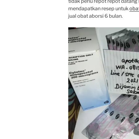
tidak perlu repot repot datang
mendapatkan resep untuk
oba
jual obat aborsi 6 bulan.