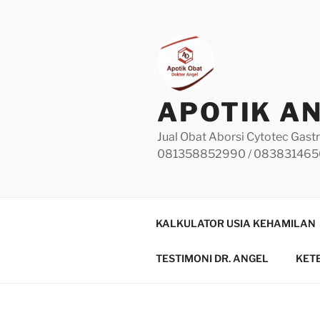
Skip
to
content
APOTIK A
Jual Obat Aborsi Cytotec Gastr
081358852990 / 08383146
KALKULATOR USIA KEHAMILAN
TESTIMONI DR. ANGEL
KET