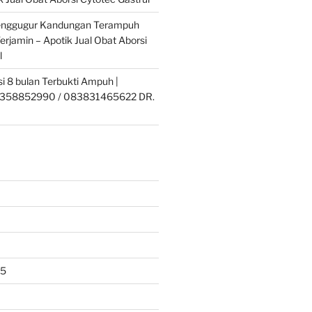
enggugur Kandungan Terampuh
erjamin – Apotik Jual Obat Aborsi
l
si 8 bulan Terbukti Ampuh |
358852990 / 083831465622 DR.
25