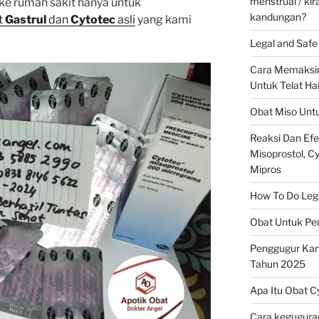
menstrual / ki
 ke rumah sakit hanya untuk
kandungan?
t
Gastrul
dan
Cytotec
asli
yang kami
Legal and Safe 
Cara Memaksim
Untuk Telat Ha
Obat Miso Unt
Reaksi Dan Ef
Misoprostol, Cyt
Mipros
How To Do Legal
Obat Untuk Pe
Penggugur Ka
Tahun 2025
Apa Itu Obat C
Cara keguguran