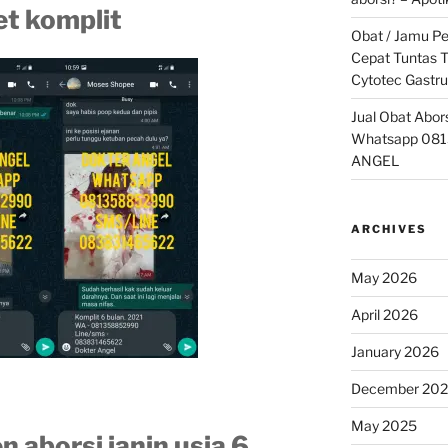
et komplit
Obat / Jamu P
Cepat Tuntas T
Cytotec Gastru
Jual Obat Abor
Whatsapp 081
ANGEL
ARCHIVES
May 2026
April 2026
January 2026
December 20
May 2025
n aborsi janin usia 6