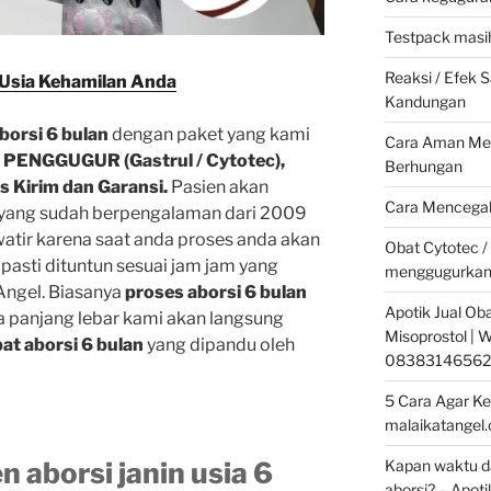
Testpack masih
Reaksi / Efek
Usia Kehamilan Anda
Kandungan
aborsi 6 bulan
dengan paket yang kami
Cara Aman Men
k
PENGGUGUR (Gastrul / Cytotec),
Berhungan
s Kirim dan Garansi.
Pasien akan
Cara Mencegah
 yang sudah berpengalaman dari 2009
watir karena saat anda proses anda akan
Obat Cytotec /
asti dituntun sesuai jam jam yang
menggugurkan
Angel. Biasanya
proses aborsi 6 bulan
Apotik Jual Oba
a panjang lebar kami akan langsung
Misoprostol |
at aborsi 6 bulan
yang dipandu oleh
08383146562
5 Cara Agar Ke
malaikatangel
Kapan waktu da
n aborsi janin usia 6
aborsi? – Apoti