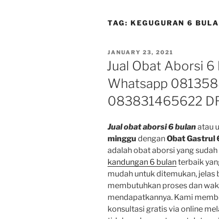
TAG:
KEGUGURAN 6 BULA
POSTED
JANUARY 23, 2021
ON
Jual Obat Aborsi 6
Whatsapp 081358
083831465622 D
Jual obat aborsi 6 bulan
atau 
minggu
dengan
Obat
Gastrul 
adalah obat aborsi yang suda
kandungan 6 bulan
terbaik yan
mudah untuk ditemukan, jelas 
membutuhkan proses dan wakt
mendapatkannya. Kami memberi
konsultasi gratis via online mel