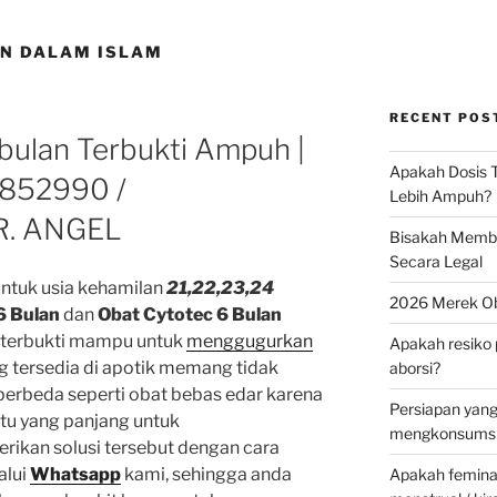
N DALAM ISLAM
RECENT POS
 bulan Terbukti Ampuh |
Apakah Dosis T
852990 /
Lebih Ampuh?
R. ANGEL
Bisakah Membel
Secara Legal
untuk usia kehamilan
21,22,23,24
2026 Merek Ob
6 Bulan
dan
Obat
Cytotec 6 Bulan
h terbukti mampu untuk
menggugurkan
Apakah resiko 
g tersedia di apotik memang tidak
aborsi?
berbeda seperti obat bebas edar karena
Persiapan yan
u yang panjang untuk
mengkonsumsi 
kan solusi tersebut dengan cara
alui
Whatsapp
kami, sehingga anda
Apakah feminax