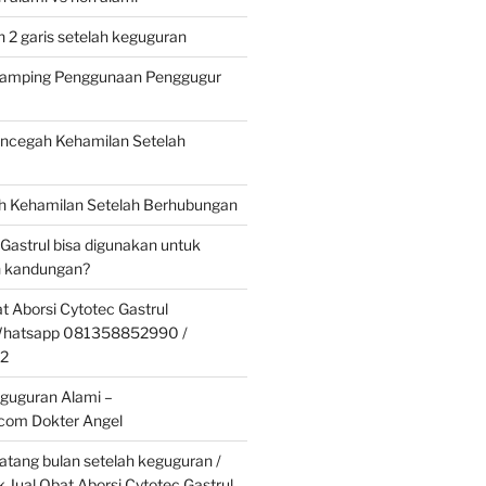
 2 garis setelah keguguran
 Samping Penggunaan Penggugur
cegah Kehamilan Setelah
 Kehamilan Setelah Berhubungan
 Gastrul bisa digunakan untuk
 kandungan?
t Aborsi Cytotec Gastrul
 Whatsapp 081358852990 /
2
guguran Alami –
.com Dokter Angel
tang bulan setelah keguguran /
k Jual Obat Aborsi Cytotec Gastrul