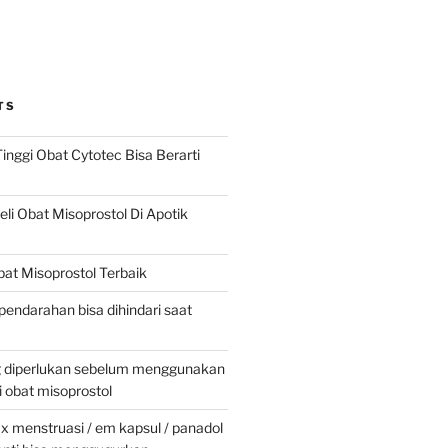
TS
inggi Obat Cytotec Bisa Berarti
i Obat Misoprostol Di Apotik
at Misoprostol Terbaik
pendarahan bisa dihindari saat
g diperlukan sebelum menggunakan
obat misoprostol
 menstruasi / em kapsul / panadol