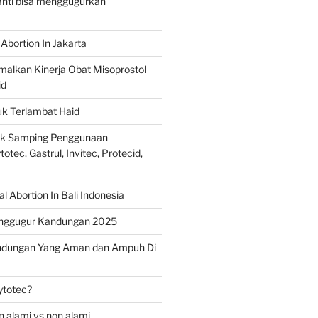
ranti bisa menggugurkan
Abortion In Jakarta
alkan Kinerja Obat Misoprostol
id
uk Terlambat Haid
ek Samping Penggunaan
otec, Gastrul, Invitec, Protecid,
 Abortion In Bali Indonesia
nggugur Kandungan 2025
ndungan Yang Aman dan Ampuh Di
ytotec?
 alami vs non alami