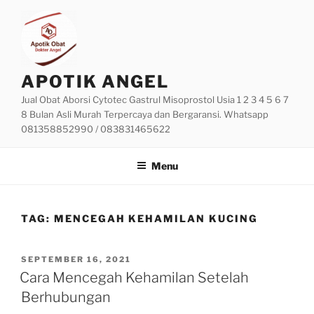
Skip
to
content
APOTIK ANGEL
Jual Obat Aborsi Cytotec Gastrul Misoprostol Usia 1 2 3 4 5 6 7
8 Bulan Asli Murah Terpercaya dan Bergaransi. Whatsapp
081358852990 / 083831465622
Menu
TAG:
MENCEGAH KEHAMILAN KUCING
POSTED
SEPTEMBER 16, 2021
ON
Cara Mencegah Kehamilan Setelah
Berhubungan