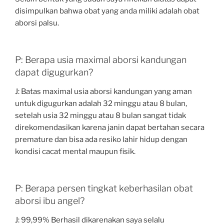
disimpulkan bahwa obat yang anda miliki adalah obat
aborsi palsu.
P: Berapa usia maximal aborsi kandungan
dapat digugurkan?
J: Batas maximal usia aborsi kandungan yang aman
untuk digugurkan adalah 32 minggu atau 8 bulan,
setelah usia 32 minggu atau 8 bulan sangat tidak
direkomendasikan karena janin dapat bertahan secara
premature dan bisa ada resiko lahir hidup dengan
kondisi cacat mental maupun fisik.
P: Berapa persen tingkat keberhasilan obat
aborsi ibu angel?
J: 99,99% Berhasil dikarenakan saya selalu