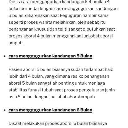
Dosis cara menggugurkan kandungan kehamilan 4
bulan berbeda dengan cara menggugurkan kandungan
3 bulan. dikarenakan saat keguguran hampir sama
seperti proses wanita melahirkan, oleh sebab itu
penanganan khusus dan teliti sangat dibutuhkan saat
proses aborsi 4 bulan menggunakan jual obat aborsi
ampuh.
cara menggugurkan kandungan 5 Bulan
Pasien aborsi 5 bulan biasanya sudah terlambat haid
lebih dari 4 bulan. yang dimana resiko penanganan
aborsi 5 bulan sangatlah penting untuk menjaga
stabilitas fungsi tubuh saat proses pengeluaran janin
usia 5 bulan dengan jual obat aborsi ampuh.
cara menggugurkan kandungan 6 Bulan
Disaat melakukan proses aborsi 6 bulan biasanya