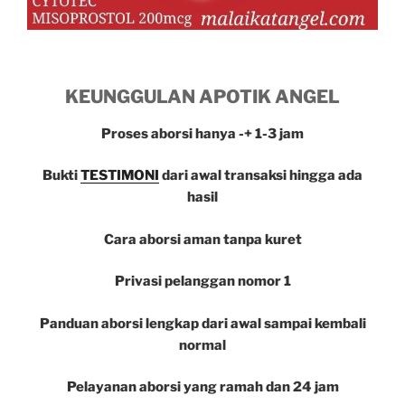
KEUNGGULAN APOTIK ANGEL
Proses aborsi hanya -+ 1-3 jam
Bukti
TESTIMONI
dari awal transaksi hingga ada
hasil
Cara aborsi aman tanpa kuret
Privasi pelanggan nomor 1
Panduan aborsi lengkap dari awal sampai kembali
normal
Pelayanan aborsi yang ramah dan 24 jam