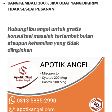
UANG KEMBALI 100% JIKA OBAT YANG DIKIRIM
TIDAK SESUAI PESANAN
Hubungi ibu angel untuk gratis
konsultasi masalah terlambat bulan
ataupun kehamilan yang tidak
diinginkan