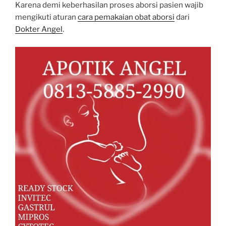
Karena demi keberhasilan proses aborsi pasien wajib
mengikuti aturan
cara pemakaian obat aborsi
dari
Dokter Angel
.