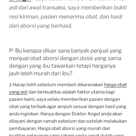
asli dari awal transaksi, saya memberikan bukti
resi kiriman, pasien menerima obat, dan hasil
dari aborsi yang berhasil.
P: Bu kenapa diluar sana banyak penjual yang
menjual obat aborsi dengan dosis yang sama
dengan yang ibu tawarkan tetapi harganya
jauh lebih murah dari ibu?
J: Harap teliti sebelum membeli dikarenakan
harga obat
yang asli
dan berkualitas adalah faktor utama bagi
pasien kami, saya selalu memberikan pasien dengan
obat yang terbaik agar ampuh sesuai dengan hasil yang
anda inginkan. Hanya dengan Dokter Angel anda akan
dilayani dengan ramah sebelum dan setelah melakukan
pembayaran. Harga obat aborsi yang murah dan
kualitas pelayanan yang raham serta cepat itulah yang