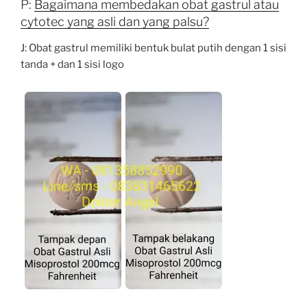
P:
Bagaimana membedakan obat gastrul atau
cytotec yang asli dan yang palsu?
J: Obat gastrul memiliki bentuk bulat putih dengan 1 sisi
tanda + dan 1 sisi logo