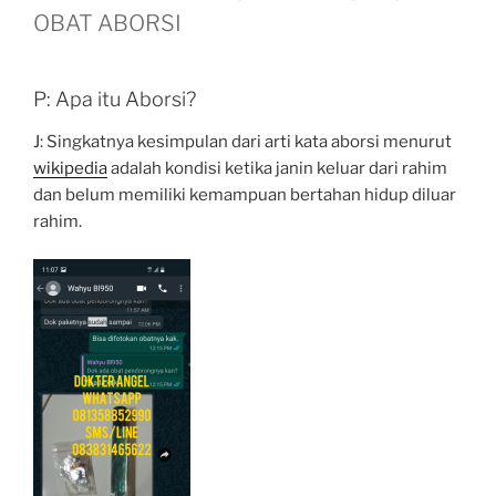
OBAT ABORSI
P: Apa itu Aborsi?
J: Singkatnya kesimpulan dari arti kata aborsi menurut
wikipedia
adalah kondisi ketika janin keluar dari rahim
dan belum memiliki kemampuan bertahan hidup diluar
rahim.