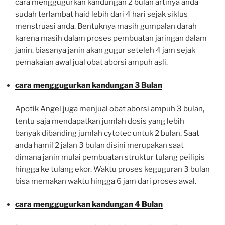
cara menggugurkan kandungan 2 bulan artinya anda
sudah terlambat haid lebih dari 4 hari sejak siklus
menstruasi anda. Bentuknya masih gumpalan darah
karena masih dalam proses pembuatan jaringan dalam
janin. biasanya janin akan gugur seteleh 4 jam sejak
pemakaian awal jual obat aborsi ampuh asli.
cara menggugurkan kandungan 3 Bulan
Apotik Angel juga menjual obat aborsi ampuh 3 bulan,
tentu saja mendapatkan jumlah dosis yang lebih
banyak dibanding jumlah cytotec untuk 2 bulan. Saat
anda hamil 2 jalan 3 bulan disini merupakan saat
dimana janin mulai pembuatan struktur tulang peilipis
hingga ke tulang ekor. Waktu proses keguguran 3 bulan
bisa memakan waktu hingga 6 jam dari proses awal.
cara menggugurkan kandungan 4 Bulan