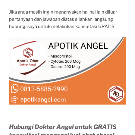
Jika anda masih ingin menanyakan hal hal lain diluar
pertanyaan dan jawaban diatas silahkan langsung
hubungi saya untuk melakukan konsultasi GRATIS
Hubungi Dokter Angel untuk GRATIS