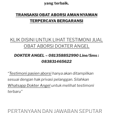
yang terbaik.
TRANSAKSI OBAT ABORSI AMAN NYAMAN
TERPERCAYA BERGARANSI
KLIK DISINI UNTUK LIHAT TESTIMONI JUAL
OBAT ABORSI DOKTER ANGEL
DOKTER ANGEL – 081358852990 Line/Sms :
083831465622
“
Testimoni pasien aborsi
hanya akan ditampilkan
sesuai dengan hak privasi pelanggan. Silahkan
Whatsapp Dokter Angel
untuk melihat testimoni
terbaru”
PERTANYAAN DAN JAWABAN SEPUTAR