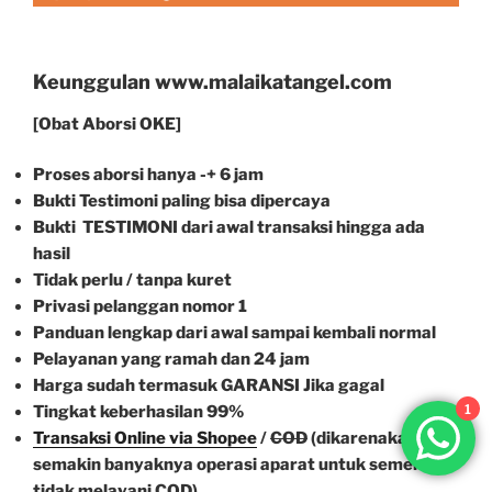
Keunggulan www.malaikatangel.com
[Obat Aborsi OKE]
Proses aborsi hanya -+ 6 jam
Bukti Testimoni paling bisa dipercaya
Bukti TESTIMONI dari awal transaksi hingga ada
hasil
Tidak perlu / tanpa kuret
Privasi pelanggan nomor 1
Panduan lengkap dari awal sampai kembali normal
Pelayanan yang ramah dan 24 jam
Harga sudah termasuk GARANSI Jika gagal
1
Tingkat keberhasilan 99%
Transaksi Online via Shopee
/
COD
(dikarenakan
semakin banyaknya operasi aparat untuk sementara
tidak melayani COD)