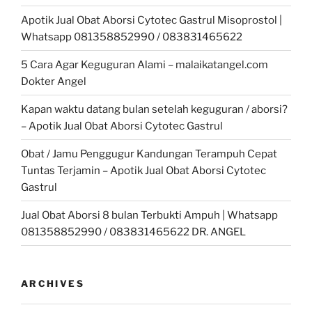
Apotik Jual Obat Aborsi Cytotec Gastrul Misoprostol |
Whatsapp 081358852990 / 083831465622
5 Cara Agar Keguguran Alami – malaikatangel.com
Dokter Angel
Kapan waktu datang bulan setelah keguguran / aborsi?
– Apotik Jual Obat Aborsi Cytotec Gastrul
Obat / Jamu Penggugur Kandungan Terampuh Cepat
Tuntas Terjamin – Apotik Jual Obat Aborsi Cytotec
Gastrul
Jual Obat Aborsi 8 bulan Terbukti Ampuh | Whatsapp
081358852990 / 083831465622 DR. ANGEL
ARCHIVES