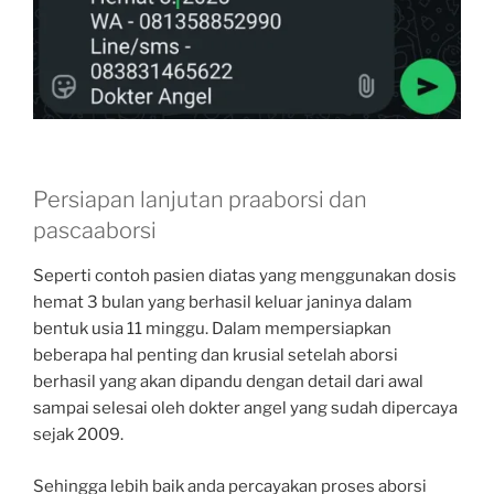
Persiapan lanjutan praaborsi dan
pascaaborsi
Seperti contoh pasien diatas yang menggunakan dosis
hemat 3 bulan yang berhasil keluar janinya dalam
bentuk usia 11 minggu. Dalam mempersiapkan
beberapa hal penting dan krusial setelah aborsi
berhasil yang akan dipandu dengan detail dari awal
sampai selesai oleh dokter angel yang sudah dipercaya
sejak 2009.
Sehingga lebih baik anda percayakan proses aborsi