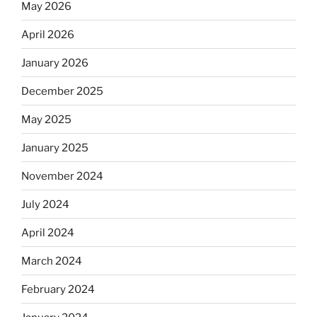
May 2026
April 2026
January 2026
December 2025
May 2025
January 2025
November 2024
July 2024
April 2024
March 2024
February 2024