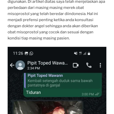
digunakan. Di artikel diatas saya telah menjelaskan apa
perbedaan dari masing masing merek obat
misoprostol yang telah beredar diindonesia. Hal ini
menjadi prefensi penting ketika anda konsultasi
dengan dokter angel sehingga anda akan diberikan
obat misoprostol yang cocok dan sesuai dengan
kondisi tiap masing masing pasien.