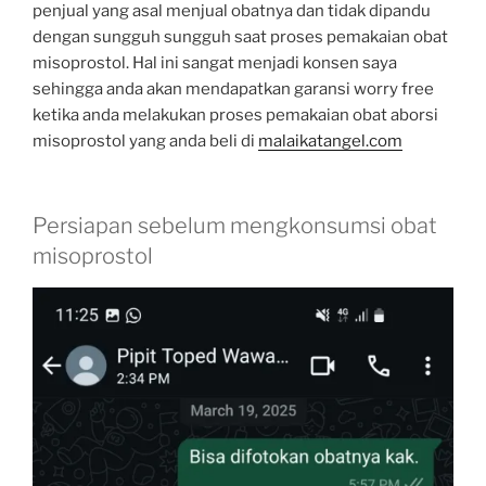
penjual yang asal menjual obatnya dan tidak dipandu
dengan sungguh sungguh saat proses pemakaian obat
misoprostol. Hal ini sangat menjadi konsen saya
sehingga anda akan mendapatkan garansi worry free
ketika anda melakukan proses pemakaian obat aborsi
misoprostol yang anda beli di
malaikatangel.com
Persiapan sebelum mengkonsumsi obat
misoprostol