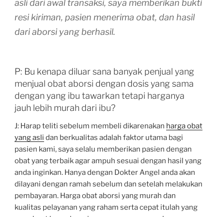
asli dari awal transaksi, saya memberikan bukti
resi kiriman, pasien menerima obat, dan hasil
dari aborsi yang berhasil.
P: Bu kenapa diluar sana banyak penjual yang
menjual obat aborsi dengan dosis yang sama
dengan yang ibu tawarkan tetapi harganya
jauh lebih murah dari ibu?
J: Harap teliti sebelum membeli dikarenakan
harga obat
yang asli
dan berkualitas adalah faktor utama bagi
pasien kami, saya selalu memberikan pasien dengan
obat yang terbaik agar ampuh sesuai dengan hasil yang
anda inginkan. Hanya dengan Dokter Angel anda akan
dilayani dengan ramah sebelum dan setelah melakukan
pembayaran. Harga obat aborsi yang murah dan
kualitas pelayanan yang raham serta cepat itulah yang