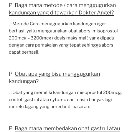
P:
Bagaimana metode / cara menggugurkan
kandungan yang ditawarkan Dokter Angel?
J: Metode Cara menggugurkan kandungan agar
berhasil yaitu menggunakan obat aborsi misoprostol
200mcg – 3200mcg ( dosis maksimal ) yang dipadu
dengan cara pemakaian yang tepat sehingga aborsi
dapat berhasil.
P:
Obat apa yang bisa menggugurkan
kandungan?
J: Obat yang memiliki kandungan
misoprostol 200mcg
,
contoh gastrul atau cytotec dan masih banyak lagi
merek dagang yang beredar di pasaran.
P:
Bagaimana membedakan obat gastrul atau