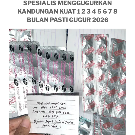
SPESIALIS MENGGUGURKAN
KANDUNGAN KUAT 1 2 3 4 5 6 7 8
BULAN PASTI GUGUR 2026