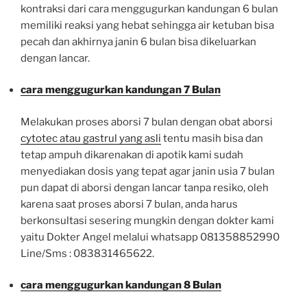
kontraksi dari cara menggugurkan kandungan 6 bulan
memiliki reaksi yang hebat sehingga air ketuban bisa
pecah dan akhirnya janin 6 bulan bisa dikeluarkan
dengan lancar.
cara menggugurkan kandungan 7 Bulan
Melakukan proses aborsi 7 bulan dengan obat aborsi
cytotec atau gastrul yang asli
tentu masih bisa dan
tetap ampuh dikarenakan di apotik kami sudah
menyediakan dosis yang tepat agar janin usia 7 bulan
pun dapat di aborsi dengan lancar tanpa resiko, oleh
karena saat proses aborsi 7 bulan, anda harus
berkonsultasi sesering mungkin dengan dokter kami
yaitu Dokter Angel melalui whatsapp 081358852990
Line/Sms : 083831465622.
cara menggugurkan kandungan 8 Bulan