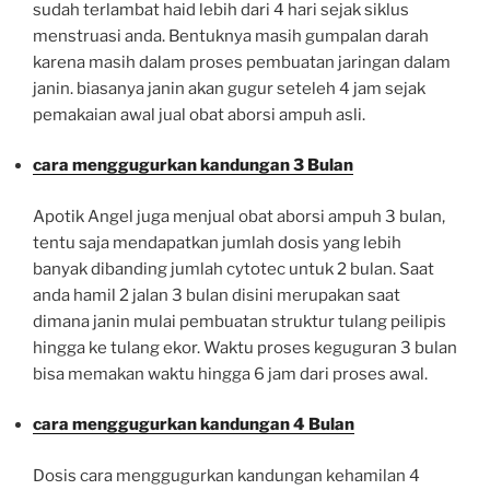
sudah terlambat haid lebih dari 4 hari sejak siklus
menstruasi anda. Bentuknya masih gumpalan darah
karena masih dalam proses pembuatan jaringan dalam
janin. biasanya janin akan gugur seteleh 4 jam sejak
pemakaian awal jual obat aborsi ampuh asli.
cara menggugurkan kandungan 3 Bulan
Apotik Angel juga menjual obat aborsi ampuh 3 bulan,
tentu saja mendapatkan jumlah dosis yang lebih
banyak dibanding jumlah cytotec untuk 2 bulan. Saat
anda hamil 2 jalan 3 bulan disini merupakan saat
dimana janin mulai pembuatan struktur tulang peilipis
hingga ke tulang ekor. Waktu proses keguguran 3 bulan
bisa memakan waktu hingga 6 jam dari proses awal.
cara menggugurkan kandungan 4 Bulan
Dosis cara menggugurkan kandungan kehamilan 4