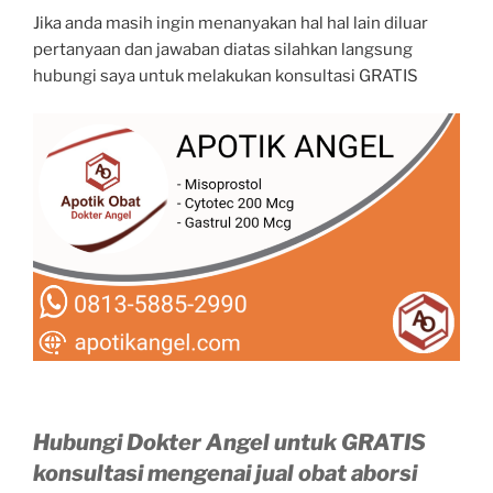
Jika anda masih ingin menanyakan hal hal lain diluar
pertanyaan dan jawaban diatas silahkan langsung
hubungi saya untuk melakukan konsultasi GRATIS
Hubungi Dokter Angel untuk GRATIS
konsultasi mengenai jual obat aborsi