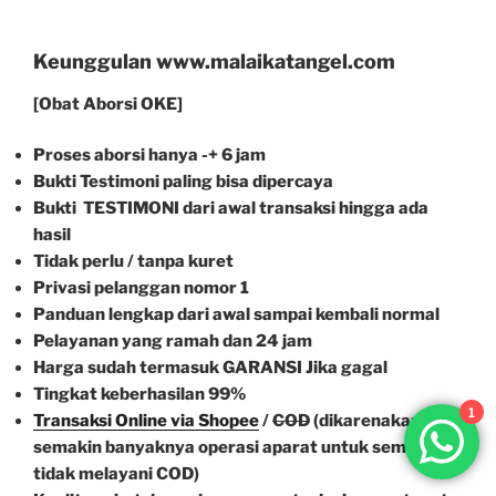
Keunggulan www.malaikatangel.com
[Obat Aborsi OKE]
Proses aborsi hanya -+ 6 jam
Bukti Testimoni paling bisa dipercaya
Bukti TESTIMONI dari awal transaksi hingga ada
hasil
Tidak perlu / tanpa kuret
Privasi pelanggan nomor 1
Panduan lengkap dari awal sampai kembali normal
Pelayanan yang ramah dan 24 jam
Harga sudah termasuk GARANSI Jika gagal
Tingkat keberhasilan 99%
1
Transaksi Online via Shopee
/
COD
(dikarenakan
semakin banyaknya operasi aparat untuk sementara
tidak melayani COD)