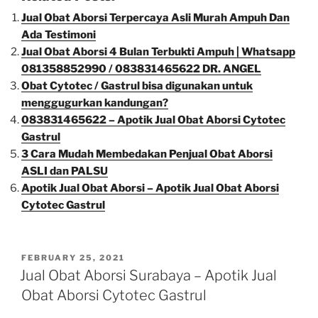
Jual Obat Aborsi Terpercaya Asli Murah Ampuh Dan
Ada Testimoni
Jual Obat Aborsi 4 Bulan Terbukti Ampuh | Whatsapp
081358852990 / 083831465622 DR. ANGEL
Obat Cytotec / Gastrul bisa digunakan untuk
menggugurkan kandungan?
083831465622 – Apotik Jual Obat Aborsi Cytotec
Gastrul
3 Cara Mudah Membedakan Penjual Obat Aborsi
ASLI dan PALSU
Apotik Jual Obat Aborsi – Apotik Jual Obat Aborsi
Cytotec Gastrul
POSTED
FEBRUARY 25, 2021
ON
Jual Obat Aborsi Surabaya – Apotik Jual
Obat Aborsi Cytotec Gastrul