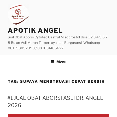
Skip
to
content
APOTIK ANGEL
Jual Obat Aborsi Cytotec Gastrul Misoprostol Usia 1 2 3 4 5 6 7
8 Bulan Asli Murah Terpercaya dan Bergaransi. Whatsapp
081358852990 / 083831465622
Menu
TAG:
SUPAYA MENSTRUASI CEPAT BERSIH
#1 JUAL OBAT ABORSI ASLI DR. ANGEL
2026