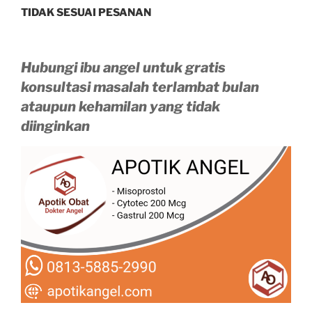
TIDAK SESUAI PESANAN
Hubungi ibu angel untuk gratis
konsultasi masalah terlambat bulan
ataupun kehamilan yang tidak
diinginkan