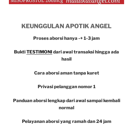
KEUNGGULAN APOTIK ANGEL
Proses aborsi hanya -+ 1-3 jam
Bukti
TESTIMONI
dari awal transaksi hingga ada
hasil
Cara aborsi aman tanpa kuret
Privasi pelanggan nomor 1
Panduan aborsi lengkap dari awal sampai kembali
normal
Pelayanan aborsi yang ramah dan 24 jam