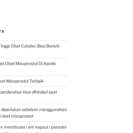
TS
inggi Obat Cytotec Bisa Berarti
i Obat Misoprostol Di Apotik
at Misoprostol Terbaik
pendarahan bisa dihindari saat
g diperlukan sebelum menggunakan
obat misoprostol
 menstruasi / em kapsul / panadol