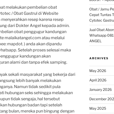
apat melakukan pembelian obat
Obat / Jamu P
otec / Obat Gastrul di Website
Cepat Tuntas T
 menyerahkan resep karena resep
Cytotec Gastru
sung dari Dokter Angel kepada admin.
Jual Obat Abor
mbelian obat penggugur kandungan
Whatsapp 081
te malaikatangel.com atau melalui
ANGEL
ee: mapdot. ) anda akan dipandu
hatsapp. Setelah proses selesai maka
 penggugur kandungan akan
ARCHIVES
uran alami dan tanpa efek samping.
May 2026
anyak sekali masyarakat yang bekerja dari
April 2026
langsung lebih banyak melakukan
nganya. Namun tidak sedikit pula
January 2026
ati hubungan seks sehingga melakukan
un tidak sengaja, hal tersebut
December 20
an hubungan badan tapi setelah
May 2025
tang bulan, mereka pun bingung dengan