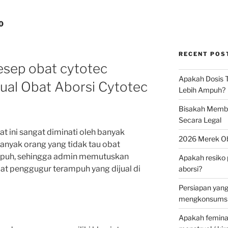
0
RECENT POS
esep obat cytotec
Apakah Dosis T
Jual Obat Aborsi Cytotec
Lebih Ampuh?
Bisakah Membel
Secara Legal
 ini sangat diminati oleh banyak
2026 Merek Ob
banyak orang yang tidak tau obat
mpuh, sehingga admin memutuskan
Apakah resiko 
 penggugur terampuh yang dijual di
aborsi?
Persiapan yan
mengkonsumsi 
Apakah feminax