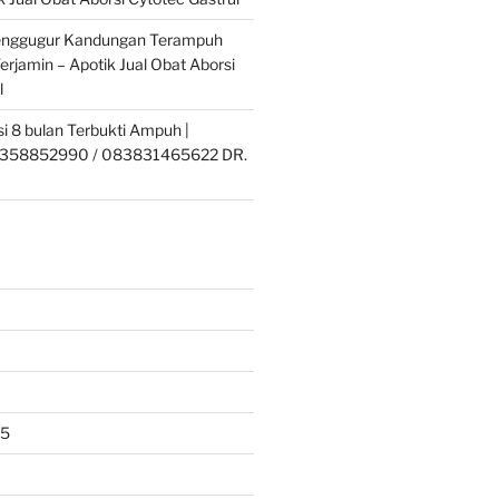
enggugur Kandungan Terampuh
erjamin – Apotik Jual Obat Aborsi
l
si 8 bulan Terbukti Ampuh |
358852990 / 083831465622 DR.
25