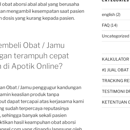
CATEGORIES
l obat aborsi abal abal yang berusaha
an mengambil kesempatan saat pasien
english
(2)
 dosis yang kurang kepada pasien.
FAQ
(14)
Uncategorized
mbeli Obat / Jamu
gan terampuh cepat
KALKULATOR 
 di Apotik Online?
#1 JUAL OBAT
TRACKING RE
an Obat / Jamu penggugur kandungan
TESTIMONI D
jamin keaslian produk tanpa
ut dapat tercapai atas kerjasama kami
KETENTUAN 
ng sudah terpercaya reputasinya
, sehingga banyak sekali pasien
tikan hasil keampuhan obat aborsi
angel.com yang dipandu langsung oleh