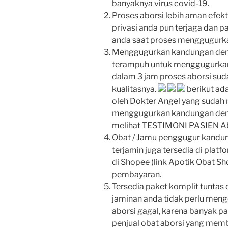
banyaknya virus covid-19.
Proses aborsi lebih aman efekti
privasi anda pun terjaga dan 
anda saat proses menggugurk
Menggugurkan kandungan den
terampuh untuk menggugurkan
dalam 3 jam proses aborsi sud
kualitasnya.
berikut ada
oleh Dokter Angel yang sudah 
menggugurkan kandungan deng
melihat TESTIMONI PASIEN Abors
Obat / Jamu penggugur kandun
terjamin juga tersedia di pla
di Shopee (link Apotik Obat Sho
pembayaran.
Tersedia paket komplit tuntas
jaminan anda tidak perlu mengel
aborsi gagal, karena banyak 
penjual obat aborsi yang memb