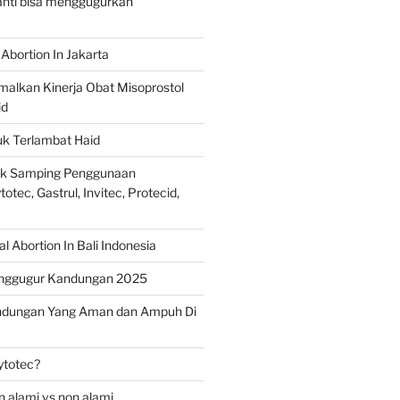
ranti bisa menggugurkan
Abortion In Jakarta
alkan Kinerja Obat Misoprostol
id
uk Terlambat Haid
ek Samping Penggunaan
otec, Gastrul, Invitec, Protecid,
 Abortion In Bali Indonesia
nggugur Kandungan 2025
ndungan Yang Aman dan Ampuh Di
ytotec?
 alami vs non alami