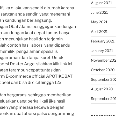
August 2021
f jika dilakukan sendiri dirumah karena
June 2021
pasangan anda sendiri yang menemani
an kandungan berlangsung.
May 2021
gan Obat / Jamu penggugur kandungan
April 2021
 kandungan kuat cepat tuntas hanya
ah menunjukan hasil dan terjamin
February 2021
lah contoh hasil aborsi yang dipandu
January 2021
memiliki pengalaman spesialis
an aman dan tanpa kuret. Untuk
November 20
i Dokter Angel silahkan klik link ini.
October 2020
gan terampuh cepat tuntas dan
tform E-commerce official APOTIKOBAT
September 20
pee) dan bisa di cicil hingga 12x
August 2020
 dan bergaransi sehingga memberikan
September 20
uarkan uang berkali kali jika hasil
pasien yang merasa kecewa dengan
erikan obat aborsi palsu dengan iming