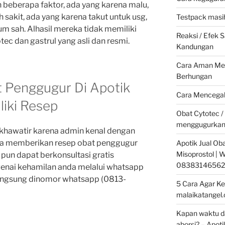
beberapa faktor, ada yang karena malu,
 sakit, ada yang karena takut untuk usg,
Testpack masih
m sah. Alhasil mereka tidak memiliki
Reaksi / Efek
ec dan gastrul yang asli dan resmi.
Kandungan
Cara Aman Men
Berhungan
 Penggugur Di Apotik
Cara Mencegah
liki Resep
Obat Cytotec /
menggugurkan
u khawatir karena admin kenal dengan
sa memberikan resep obat penggugur
Apotik Jual Oba
Misoprostol |
pun dapat berkonsultasi gratis
08383146562
nai kehamilan anda melalui whatsapp
angsung dinomor whatsapp (0813-
5 Cara Agar Ke
malaikatangel
Kapan waktu da
aborsi? – Apoti