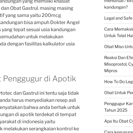
menstrual / ki
andungan yang memiliki khasiat
kandungan?
 dan Obat Gastrul. masing masing
tif yang sama yaitu 200mcg
Legal and Safe 
kandungan bisa ampuh Dokter Angel
Cara Memaksim
yang tepat sesuai usia kandungan
Untuk Telat Ha
 kemudahan untuk melakukan
a dengan fasilitas kalkulator usia
Obat Miso Unt
Reaksi Dan Ef
Misoprostol, Cyt
Mipros
 Penggugur di Apotik
How To Do Legal
Obat Untuk Pe
ec dan Gastrul ini tentu saja tidak
nda harus menyediakan resep asli
Penggugur Ka
 menyatakan bahwa anda berhak untuk
Tahun 2025
ngan di apotik terdekat di tempat
Apa Itu Obat C
arakat di indonesia yaitu
 melakukan serangkaian kontrol ke
Cara keguguran