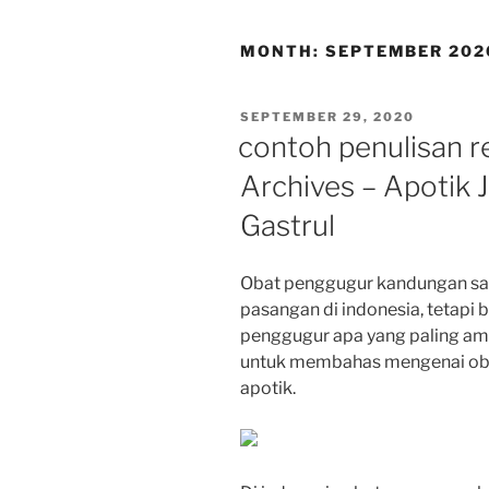
MONTH:
SEPTEMBER 202
POSTED
SEPTEMBER 29, 2020
ON
contoh penulisan r
Archives – Apotik 
Gastrul
Obat penggugur kandungan saat
pasangan di indonesia, tetapi 
penggugur apa yang paling a
untuk membahas mengenai obat
apotik.