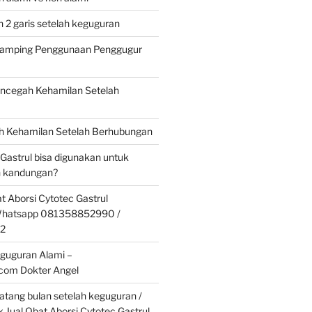
 2 garis setelah keguguran
 Samping Penggunaan Penggugur
cegah Kehamilan Setelah
 Kehamilan Setelah Berhubungan
 Gastrul bisa digunakan untuk
 kandungan?
t Aborsi Cytotec Gastrul
 Whatsapp 081358852990 /
2
guguran Alami –
.com Dokter Angel
tang bulan setelah keguguran /
k Jual Obat Aborsi Cytotec Gastrul