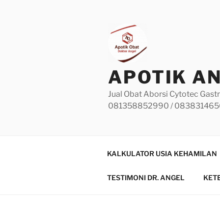
Skip
to
content
APOTIK A
Jual Obat Aborsi Cytotec Gastr
081358852990 / 08383146
KALKULATOR USIA KEHAMILAN
TESTIMONI DR. ANGEL
KET