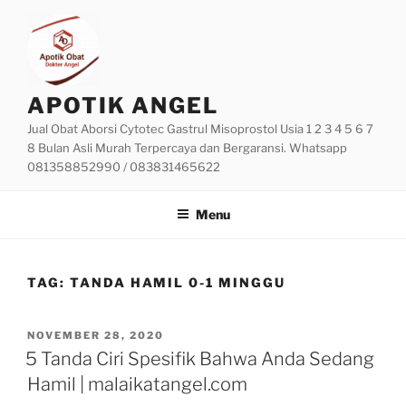
Skip
to
content
APOTIK ANGEL
Jual Obat Aborsi Cytotec Gastrul Misoprostol Usia 1 2 3 4 5 6 7
8 Bulan Asli Murah Terpercaya dan Bergaransi. Whatsapp
081358852990 / 083831465622
Menu
TAG:
TANDA HAMIL 0-1 MINGGU
POSTED
NOVEMBER 28, 2020
ON
5 Tanda Ciri Spesifik Bahwa Anda Sedang
Hamil | malaikatangel.com