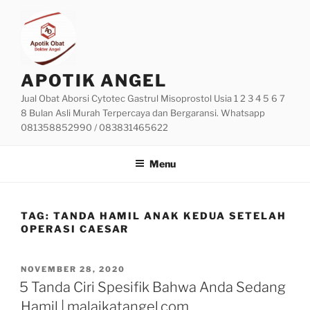
Skip
to
content
APOTIK ANGEL
Jual Obat Aborsi Cytotec Gastrul Misoprostol Usia 1 2 3 4 5 6 7
8 Bulan Asli Murah Terpercaya dan Bergaransi. Whatsapp
081358852990 / 083831465622
Menu
TAG:
TANDA HAMIL ANAK KEDUA SETELAH
OPERASI CAESAR
POSTED
NOVEMBER 28, 2020
ON
5 Tanda Ciri Spesifik Bahwa Anda Sedang
Hamil | malaikatangel.com