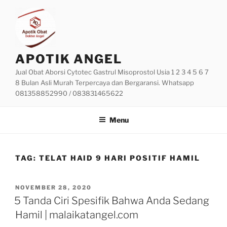
Skip
to
content
APOTIK ANGEL
Jual Obat Aborsi Cytotec Gastrul Misoprostol Usia 1 2 3 4 5 6 7
8 Bulan Asli Murah Terpercaya dan Bergaransi. Whatsapp
081358852990 / 083831465622
Menu
TAG:
TELAT HAID 9 HARI POSITIF HAMIL
POSTED
NOVEMBER 28, 2020
ON
5 Tanda Ciri Spesifik Bahwa Anda Sedang
Hamil | malaikatangel.com