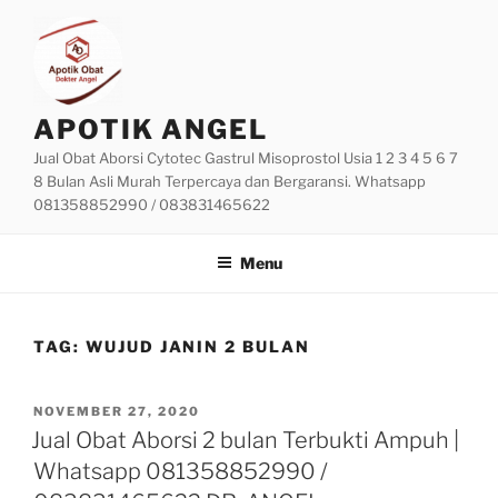
Skip
to
content
APOTIK ANGEL
Jual Obat Aborsi Cytotec Gastrul Misoprostol Usia 1 2 3 4 5 6 7
8 Bulan Asli Murah Terpercaya dan Bergaransi. Whatsapp
081358852990 / 083831465622
Menu
TAG:
WUJUD JANIN 2 BULAN
POSTED
NOVEMBER 27, 2020
ON
Jual Obat Aborsi 2 bulan Terbukti Ampuh |
Whatsapp 081358852990 /